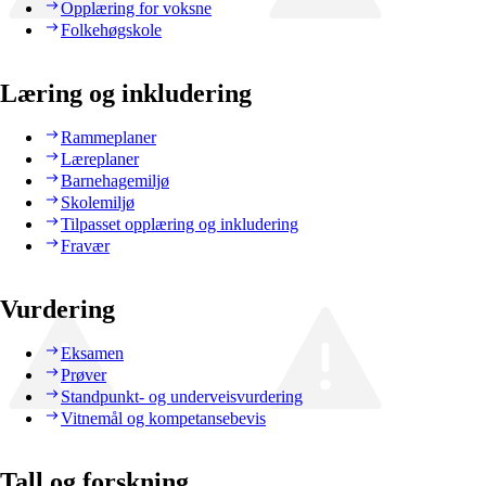
Opplæring for voksne
Folkehøgskole
Læring og inkludering
Rammeplaner
Læreplaner
Barnehagemiljø
Skolemiljø
Tilpasset opplæring og inkludering
Fravær
Vurdering
Eksamen
Prøver
Standpunkt- og underveisvurdering
Vitnemål og kompetansebevis
Tall og forskning