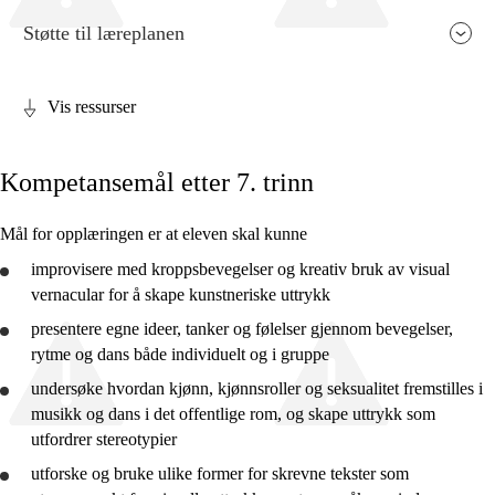
Støtte til læreplanen
Vis ressurser
Fagets relevans og sentrale verdier
Kompetansemål etter 7. trinn
Kjerneelementer
Tverrfaglige temaer
Mål for opplæringen er at eleven skal kunne
Grunnleggende ferdigheter
improvisere med kroppsbevegelser og kreativ bruk av visual
vernacular for å skape kunstneriske uttrykk
presentere
egne ideer, tanker og følelser gjennom bevegelser,
rytme og dans både individuelt og i gruppe
undersøke hvordan kjønn, kjønnsroller og seksualitet fremstilles i
2. trinn
musikk og dans i det offentlige rom, og skape uttrykk som
4. trinn
utfordrer stereotypier
utforske
og
bruke
ulike former for skrevne tekster som
7. trinn