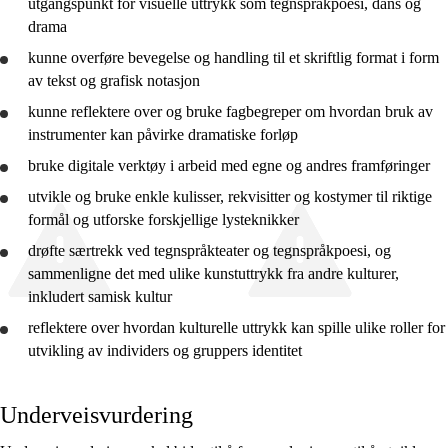
utgangspunkt for visuelle uttrykk som tegnspråkpoesi, dans og
10. trinn
drama
kunne overføre bevegelse og handling til et skriftlig format i form
av tekst og grafisk notasjon
kunne
reflektere
over og
bruke
fagbegreper om hvordan bruk av
instrumenter kan påvirke dramatiske forløp
bruke
digitale verktøy i arbeid med egne og andres framføringer
utvikle
og
bruke
enkle kulisser, rekvisitter og kostymer til riktige
formål og
utforske
forskjellige lysteknikker
drøfte
særtrekk ved tegnspråkteater og tegnspråkpoesi, og
sammenligne
det med ulike kunstuttrykk fra andre kulturer,
inkludert samisk kultur
reflektere
over hvordan kulturelle uttrykk kan spille ulike roller for
utvikling av individers og gruppers identitet
Underveisvurdering