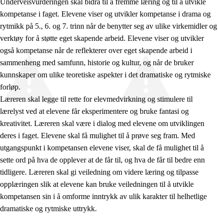
Underveisvurderingen skal bidra til å fremme læring og til å utvikle
kompetanse i faget. Elevene viser og utvikler kompetanse i drama og
rytmikk på 5., 6. og 7. trinn når de benytter seg av ulike virkemidler og
verktøy for å støtte eget skapende arbeid. Elevene viser og utvikler
også kompetanse når de reflekterer over eget skapende arbeid i
sammenheng med samfunn, historie og kultur, og når de bruker
kunnskaper om ulike teoretiske aspekter i det dramatiske og rytmiske
forløp.
Læreren skal legge til rette for elevmedvirkning og stimulere til
lærelyst ved at elevene får eksperimentere og bruke fantasi og
kreativitet. Læreren skal være i dialog med elevene om utviklingen
deres i faget. Elevene skal få mulighet til å prøve seg fram. Med
utgangspunkt i kompetansen elevene viser, skal de få mulighet til å
sette ord på hva de opplever at de får til, og hva de får til bedre enn
tidligere. Læreren skal gi veiledning om videre læring og tilpasse
opplæringen slik at elevene kan bruke veiledningen til å utvikle
kompetansen sin i å omforme inntrykk av ulik karakter til helhetlige
dramatiske og rytmiske uttrykk.