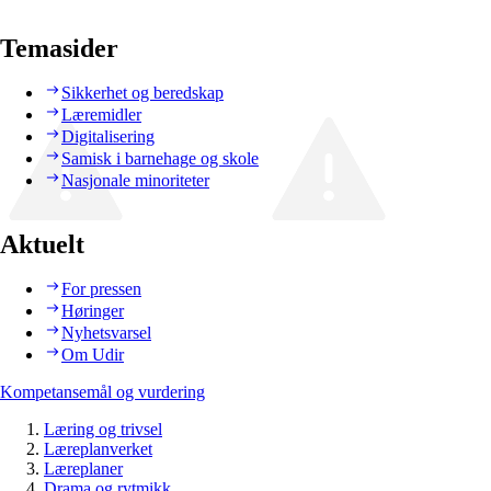
Temasider
Sikkerhet og beredskap
Læremidler
Digitalisering
Samisk i barnehage og skole
Nasjonale minoriteter
Aktuelt
For pressen
Høringer
Nyhetsvarsel
Om Udir
Kompetansemål og vurdering
Læring og trivsel
Læreplanverket
Læreplaner
Drama og rytmikk