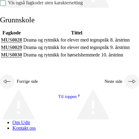
Vis også fagkoder uten karaktersetting
Grunnskole
Fagkode
Tittel
Fagets relevans og sentrale verdier
MUS0028
Drama og rytmikk for elever med tegnspråk 8. årstrinn
Kjerneelementer
MUS0029
Drama og rytmikk for elever med tegnspråk 9. årstrinn
MUS0030
Drama og rytmikk for hørselshemmede 10. årstrinn
Tverrfaglige temaer
Grunnleggende ferdigheter
Forrige side
Neste side
Til toppen
Om Udir
Kontakt oss