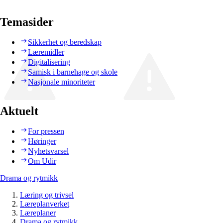
Temasider
Sikkerhet og beredskap
Læremidler
Digitalisering
Samisk i barnehage og skole
Nasjonale minoriteter
Aktuelt
For pressen
Høringer
Nyhetsvarsel
Om Udir
Drama og rytmikk
Læring og trivsel
Læreplanverket
Læreplaner
Drama og rytmikk