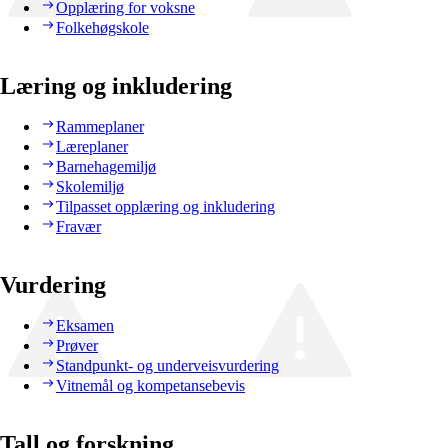
Opplæring for voksne
Folkehøgskole
Læring og inkludering
Rammeplaner
Læreplaner
Barnehagemiljø
Skolemiljø
Tilpasset opplæring og inkludering
Fravær
Vurdering
Eksamen
Prøver
Standpunkt- og underveisvurdering
Vitnemål og kompetansebevis
Tall og forskning