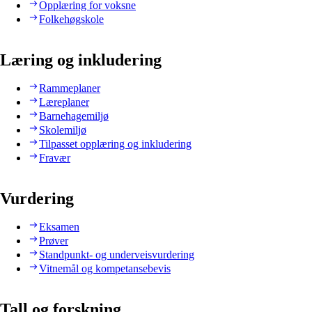
Opplæring for voksne
Folkehøgskole
Læring og inkludering
Rammeplaner
Læreplaner
Barnehagemiljø
Skolemiljø
Tilpasset opplæring og inkludering
Fravær
Vurdering
Eksamen
Prøver
Standpunkt- og underveisvurdering
Vitnemål og kompetansebevis
Tall og forskning