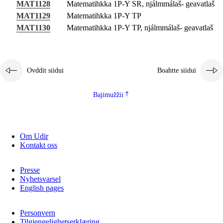
MAT1128
Matematihkka 1P-Y SR, njálmmálaš- geavatlaš
MAT1129
Matematihkka 1P-Y TP
MAT1130
Matematihkka 1P-Y TP, njálmmálaš- geavatlaš
Ovddit siidui
Boahtte siidui
Bajimužžii
Om Udir
Kontakt oss
Presse
Nyhetsvarsel
English pages
Personvern
Tilgjengelighetserklæring