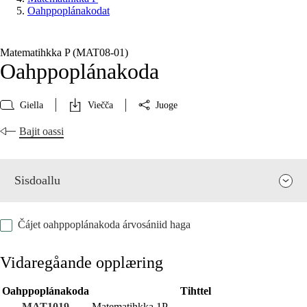
Oahppoplánakodat
Matematihkka P (MAT08‑01)
Oahppoplánakoda
Giella
Viečča
Juoge
Bajit oassi
Sisdoallu
Čájet oahppoplánakoda árvosániid haga
Vidaregåande opplæring
Oahppoplánakoda
Tihttel
Fágaid relevánsa ja guovddáš árvvut
MAT1019
Matematihkka 1P