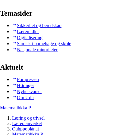
Temasider
Sikkerhet og beredskap
Læremidler
Digitalisering
Samisk i barnehage og skole
Nasjonale minoriteter
Aktuelt
For pressen
Høringer
Nyhetsvarsel
Om Udir
Matematihkka P
Læring og trivsel
Læreplanverket
Oahppoplánat
Matematihkka P