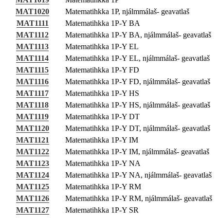
Guovddášelemeanttat
MAT1020
Matematihkka 1P, njálmmálaš- geavatlaš
MAT1111
Matematihkka 1P-Y BA
Fágaidrasttideaddji fáttát
MAT1112
Matematihkka 1P-Y BA, njálmmálaš- geavatlaš
Vuođđogálggat
MAT1113
Matematihkka 1P-Y EL
MAT1114
Matematihkka 1P-Y EL, njálmmálaš- geavatlaš
MAT1115
Matematihkka 1P-Y FD
MAT1116
Matematihkka 1P-Y FD, njálmmálaš- geavatlaš
MAT1117
Matematihkka 1P-Y HS
MAT1118
Matematihkka 1P-Y HS, njálmmálaš- geavatlaš
MAT1119
Matematihkka 1P-Y DT
MAT1120
Matematihkka 1P-Y DT, njálmmálaš- geavatlaš
MAT1121
Matematihkka 1P-Y IM
MAT1122
Matematihkka 1P-Y IM, njálmmálaš- geavatlaš
MAT1123
Matematihkka 1P-Y NA
MAT1124
Matematihkka 1P-Y NA, njálmmálaš- geavatlaš
MAT1125
Matematihkka 1P-Y RM
MAT1126
Matematihkka 1P-Y RM, njálmmálaš- geavatlaš
MAT1127
Matematihkka 1P-Y SR