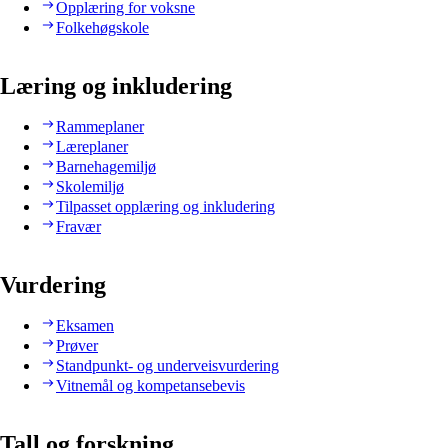
Opplæring for voksne
Folkehøgskole
Læring og inkludering
Rammeplaner
Læreplaner
Barnehagemiljø
Skolemiljø
Tilpasset opplæring og inkludering
Fravær
Vurdering
Eksamen
Prøver
Standpunkt- og underveisvurdering
Vitnemål og kompetansebevis
Tall og forskning