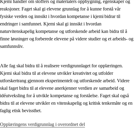
Kjemi handler om stoffers og materialers oppbygning, egenskaper og
reaksjoner. Faget skal gi elevene grunnlag for å kunne forstå vår
Fagenes relevans og sentrale verdier
fysiske verden og innsikt i hvordan kompetanse i kjemi bidrar til
Kjerneelementer
endringer i samfunnet. Kjemi skal gi innsikt i hvordan
naturvitenskapelig kompetanse og utforskende arbeid kan bidra til å
Tverrfaglige temaer
finne løsninger og forberede elevene på videre studier og et arbeids- og
Grunnleggende ferdigheter
samfunnsliv.
Alle fag skal bidra til å realisere verdigrunnlaget for opplæringen.
Kjemi skal bidra til at elevene utvikler kreativitet og utfolder
utforskertrang gjennom eksperimentelt og utforskende arbeid. Videre
skal faget bidra til at elevene anerkjenner verdien av samarbeid og
idéutveksling for å utvikle kompetanse og forståelse. Faget skal også
bidra til at elevene utvikler en vitenskapelig og kritisk tenkemåte og en
faglig etisk bevissthet.
Opplæringens verdigrunnlag i overordnet del