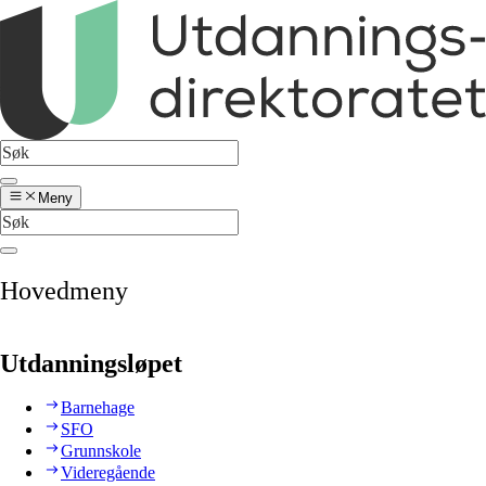
Meny
Hovedmeny
Utdanningsløpet
Barnehage
SFO
Grunnskole
Videregående