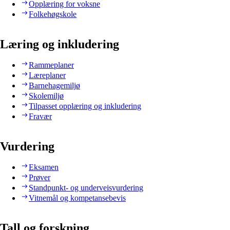
Opplæring for voksne
Folkehøgskole
Læring og inkludering
Rammeplaner
Læreplaner
Barnehagemiljø
Skolemiljø
Tilpasset opplæring og inkludering
Fravær
Vurdering
Eksamen
Prøver
Standpunkt- og underveisvurdering
Vitnemål og kompetansebevis
Tall og forskning