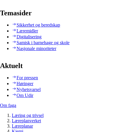
Temasider
Sikkerhet og beredskap
Læremidler
Digitalisering
Samisk i barnehage og skole
Nasjonale minoriteter
Aktuelt
For pressen
Høringer
Nyhetsvarsel
Om Udir
Om faga
Læring og trivsel
Læreplanverket
Læreplanar
Kjemi