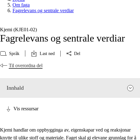
Om faga
Fagrelevans og sentrale verdiar
Kjemi (KJE01‑02)
Fagrelevans og sentrale verdiar
Språk
Last ned
Del
Til overordna del
Innhald
Vis ressursar
Kjemi handlar om oppbygginga av, eigenskapar ved og reaksjonar
knytte til ulike stoff og materiale. Faget skal gi elevane grunnlag for å
Fagrelevans og sentrale verdiar