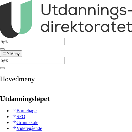
Meny
Hovedmeny
Utdanningsløpet
Barnehage
SFO
Grunnskole
Videregående