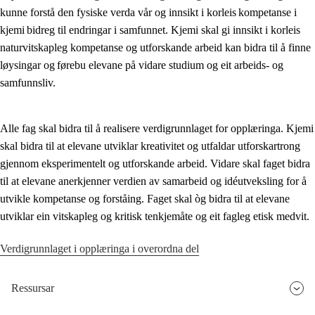
kunne forstå den fysiske verda vår og innsikt i korleis kompetanse i
Kjerneelement
kjemi bidreg til endringar i samfunnet. Kjemi skal gi innsikt i korleis
naturvitskapleg kompetanse og utforskande arbeid kan bidra til å finne
Tverrfaglege tema
løysingar og førebu elevane på vidare studium og eit arbeids- og
Grunnleggjande ferdigheiter
samfunnsliv.
Alle fag skal bidra til å realisere verdigrunnlaget for opplæringa. Kjemi
skal bidra til at elevane utviklar kreativitet og utfaldar utforskartrong
gjennom eksperimentelt og utforskande arbeid. Vidare skal faget bidra
til at elevane anerkjenner verdien av samarbeid og idéutveksling for å
utvikle kompetanse og forståing. Faget skal òg bidra til at elevane
utviklar ein vitskapleg og kritisk tenkjemåte og eit fagleg etisk medvit.
Verdigrunnlaget i opplæringa i overordna del
Ressursar