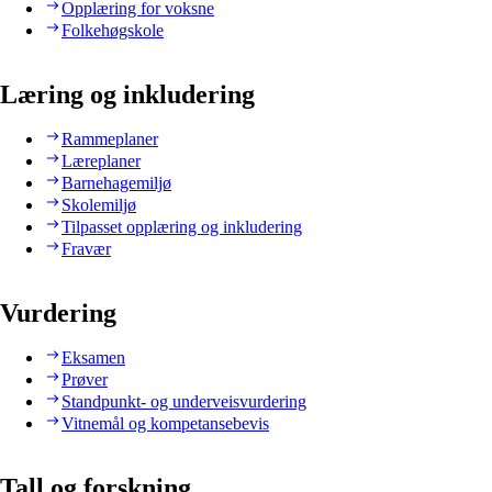
Opplæring for voksne
Folkehøgskole
Læring og inkludering
Rammeplaner
Læreplaner
Barnehagemiljø
Skolemiljø
Tilpasset opplæring og inkludering
Fravær
Vurdering
Eksamen
Prøver
Standpunkt- og underveisvurdering
Vitnemål og kompetansebevis
Tall og forskning