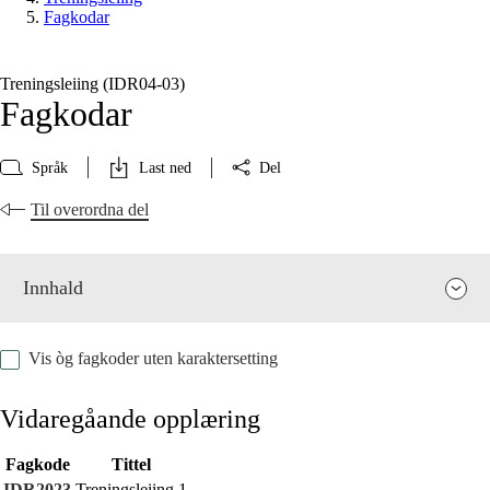
Fagkodar
Treningsleiing (IDR04‑03)
Fagkodar
Språk
Last ned
Del
Til overordna del
Innhald
Vis òg fagkoder uten karaktersetting
Vidaregåande opplæring
Fagkode
Tittel
Fagrelevans og sentrale verdiar
IDR2023
Treningsleiing 1