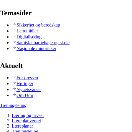
Temasider
Sikkerhet og beredskap
Læremidler
Digitalisering
Samisk i barnehage og skole
Nasjonale minoriteter
Aktuelt
For pressen
Høringer
Nyhetsvarsel
Om Udir
Treningsleiing
Læring og trivsel
Læreplanverket
Læreplanar
Treningsleiing