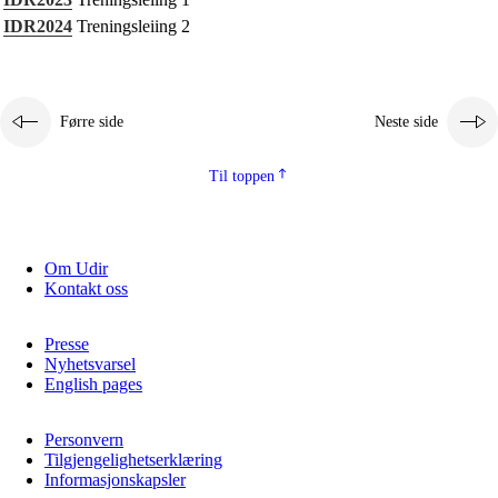
Kjerneelement
IDR2024
Treningsleiing 2
Tverrfaglege tema
Grunnleggjande ferdigheiter
Førre side
Neste side
Til toppen
Om Udir
Kontakt oss
Presse
Nyhetsvarsel
English pages
Personvern
Tilgjengelighetserklæring
Informasjonskapsler