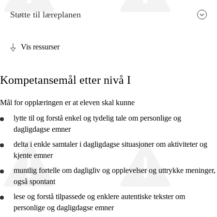
Støtte til læreplanen
Vis ressurser
Fagets relevans og sentrale verdier
Kompetansemål etter nivå I
Kjerneelementer
Tverrfaglige temaer
Mål for opplæringen er at eleven skal kunne
Grunnleggende ferdigheter
lytte til og
forstå
enkel og tydelig tale om personlige og
dagligdagse emner
delta i enkle samtaler i dagligdagse situasjoner om aktiviteter og
kjente emner
muntlig fortelle om dagligliv og opplevelser og uttrykke meninger,
Nivå I
også spontant
Nivå II
lese og
forstå
tilpassede og enklere autentiske tekster om
personlige og dagligdagse emner