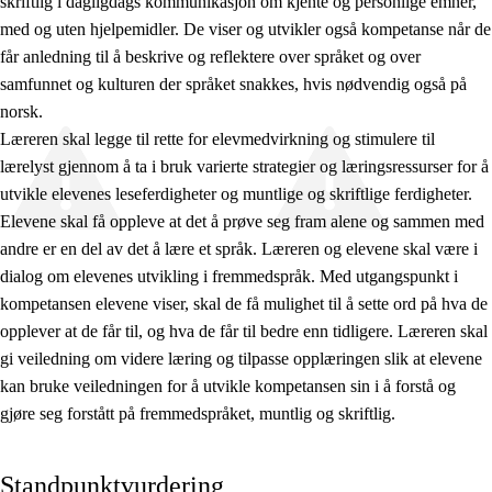
skriftlig i dagligdags kommunikasjon om kjente og personlige emner,
med og uten hjelpemidler. De viser og utvikler også kompetanse når de
får anledning til å beskrive og reflektere over språket og over
samfunnet og kulturen der språket snakkes, hvis nødvendig også på
norsk.
Læreren skal legge til rette for elevmedvirkning og stimulere til
lærelyst gjennom å ta i bruk varierte strategier og læringsressurser for å
utvikle elevenes leseferdigheter og muntlige og skriftlige ferdigheter.
Elevene skal få oppleve at det å prøve seg fram alene og sammen med
andre er en del av det å lære et språk. Læreren og elevene skal være i
dialog om elevenes utvikling i fremmedspråk. Med utgangspunkt i
kompetansen elevene viser, skal de få mulighet til å sette ord på hva de
opplever at de får til, og hva de får til bedre enn tidligere. Læreren skal
gi veiledning om videre læring og tilpasse opplæringen slik at elevene
kan bruke veiledningen for å utvikle kompetansen sin i å forstå og
gjøre seg forstått på fremmedspråket, muntlig og skriftlig.
Standpunktvurdering