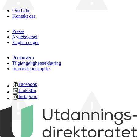
Om Udir
Kontakt oss
Presse
Nyhetsvarsel
English pages
Personvern
Tilgjengelighetserklæring
Informasjonskapsler
Facebook
LinkedIn
Instagram