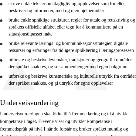
skrive enkle tekster om dagligliv og opplevelser som forteller,
beskriver og informerer, med og uten hjelpemidler
bruke
enkle språklige strukturer, regler for uttale og rettskriving og
språkets offisielle alfabet eller tegn for å kommunisere på en
situasjonstilpasset måte
bruke
relevante lærings- og kommunikasjonsstrategier, digitale
ressurser og erfaringer fra tidligere språklæring i læringsprosessen
utforske
og
beskrive
levemåter, tradisjoner og geografi i områder
der språket snakkes, og se sammenhenger med egen bakgrunn
utforske
og
beskrive
kunstneriske og kulturelle uttrykk fra områder
der språket snakkes, og gi uttrykk for egne opplevelser
Underveisvurdering
Underveisvurderingen skal bidra til å fremme læring og til å utvikle
kompetanse i faget. Elevene viser og utvikler kompetanse i
fremmedspråk på nivå I når de forstår og bruker språket muntlig og