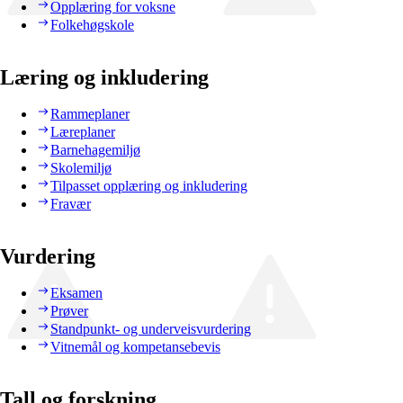
Opplæring for voksne
Folkehøgskole
Læring og inkludering
Rammeplaner
Læreplaner
Barnehagemiljø
Skolemiljø
Tilpasset opplæring og inkludering
Fravær
Vurdering
Eksamen
Prøver
Standpunkt- og underveisvurdering
Vitnemål og kompetansebevis
Tall og forskning