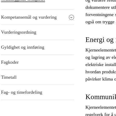
og vurdere resul
dokumentere utf
forventningene s
Kompetansemål og vurdering
også om trygge a
Vurderingsordning
Energi og 
Gyldighet og innføring
Kjerneelementet
og lagring av el
Fagkoder
elektriske insta
hvordan produks
Timetall
påvirker klima o
Fag- og timefordeling
Kommunika
Kjerneelementet
regelverk for å 