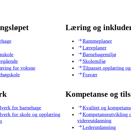
ngsløpet
Læring og inklude
ehage
Rammeplaner
Læreplaner
nskole
Barnehagemiljø
regående
Skolemiljø
æring for voksne
Tilpasset opplæring og
ehøgskole
Fravær
rk
Kompetanse og til
lverk for barnehage
Kvalitet og kompetans
lverk for skole og opplæring
Kompetanseutvikling 
videreutdanning
n
Lederutdanning