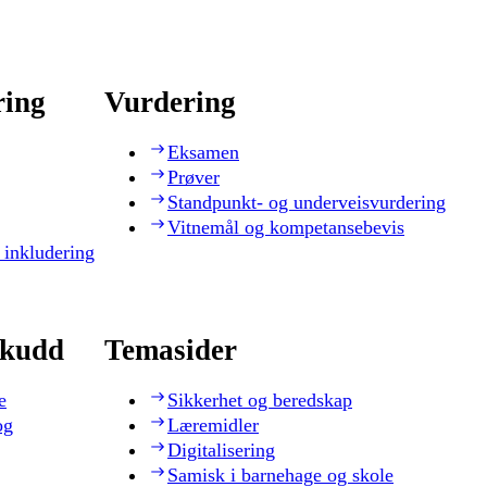
ring
Vurdering
Eksamen
Prøver
Standpunkt- og underveisvurdering
Vitnemål og kompetansebevis
 inkludering
skudd
Temasider
e
Sikkerhet og beredskap
og
Læremidler
Digitalisering
Samisk i barnehage og skole