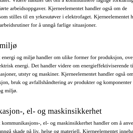
tatet. Videre handler det om å kommunisere faglige forklarin
ørte arbeidsoppgaver. Kjerneelementet handler også om de
om stilles til en yrkesutøver i elektrofaget. Kjerneelementet 
rbeidsrutiner for å unngå farlige situasjoner.
miljø
 energi og miljø handler om ulike former for produksjon, ove
ektrisk energi. Det handler videre om energieffektiviserende ti
llasjoner, utstyr og maskiner. Kjerneelementet handler også o
jon, bruk og avfallshåndtering av produkter og komponenter
g miljø.
sjon-, el- og maskinsikkerhet
 kommunikasjons-, el- og maskinsikkerhet handler om å anv
unngå skade på liv, helse og materiell. Kjerneelementet inneb