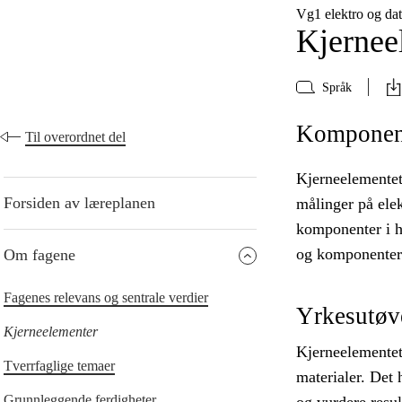
Vg1 elektro og da
Kjernee
Språk
Komponente
Til overordnet del
Kjerneelementet
Forsiden av læreplanen
målinger på elek
komponenter i h
og komponenter
Om fagene
Fagenes relevans og sentrale verdier
Yrkesutøv
Kjerneelementer
Kjerneelementet
Tverrfaglige temaer
materialer. Det 
Grunnleggende ferdigheter