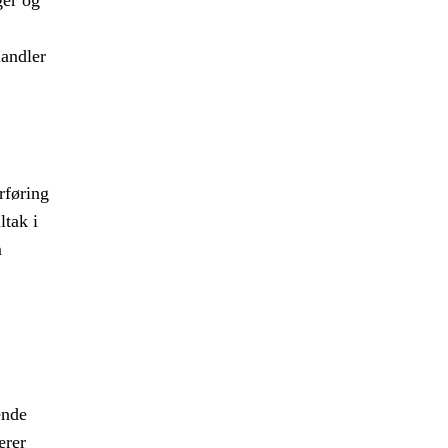
ger og
handler
rføring
ltak i
m
ende
ærer