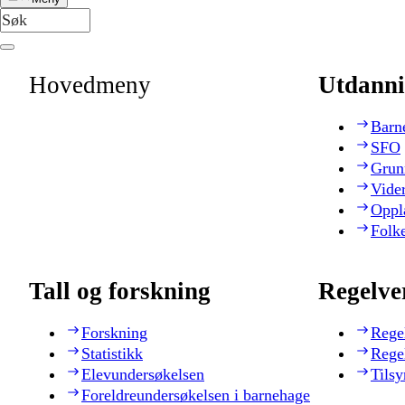
Hovedmeny
Utdanni
Barn
SFO
Grun
Vide
Oppl
Folk
Tall og forskning
Regelve
Forskning
Rege
Statistikk
Rege
Elevundersøkelsen
Tilsy
Foreldreundersøkelsen i barnehage