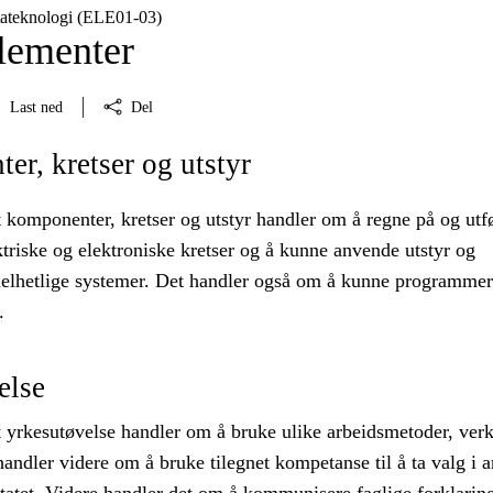
tateknologi (ELE01‑03)
lementer
Last ned
Del
r, kretser og utstyr
 komponenter, kretser og utstyr handler om å regne på og utf
triske og elektroniske kretser og å kunne anvende utstyr og
elhetlige systemer. Det handler også om å kunne programmer
.
else
 yrkesutøvelse handler om å bruke ulike arbeidsmetoder, ver
handler videre om å bruke tilegnet kompetanse til å ta valg i a