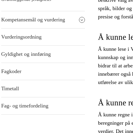
beskrive valg av
språk, bilder og
presise og forstå
Kompetansemål og vurdering
Å kunne l
Vurderingsordning
Å kunne lese i 
Gyldighet og innføring
kunnskap og inns
bidrar til at ar
Fagkoder
innebærer også 
utførelse av uli
Timetall
Å kunne r
Fag- og timefordeling
Å kunne regne i
beregninger på e
verdier. Det inn