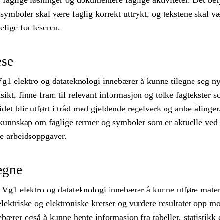
 faglige løsninger og dokumentere faglige aktiviteter. Det bet
 symboler skal være faglig korrekt uttrykt, og tekstene skal v
elige for leseren.
ese
Vg1 elektro og datateknologi innebærer å kunne tilegne seg n
ikt, finne fram til relevant informasjon og tolke fagtekster 
beidet blir utført i tråd med gjeldende regelverk og anbefalinger
kunnskap om faglige termer og symboler som er aktuelle ved
ke arbeidsoppgaver.
egne
 Vg1 elektro og datateknologi innebærer å kunne utføre mate
lektriske og elektroniske kretser og vurdere resultatet opp mo
ebærer også å kunne hente informasjon fra tabeller, statistikk 