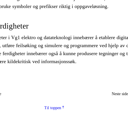
ruke symboler og prefikser riktig i oppgaveløsning.
erdigheter
eter i Vg1 elektro og datateknologi innebærer å etablere digita
utføre feilsøking og simulere og programmere ved hjelp av d
e ferdigheter innebærer også å kunne produsere tegninger og 
ære kildekritisk ved informasjonssøk.
e
Neste sid
Til toppen