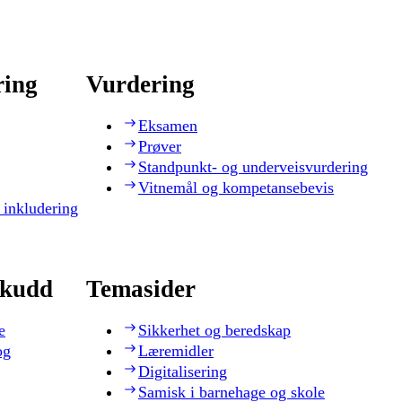
ring
Vurdering
Eksamen
Prøver
Standpunkt- og underveisvurdering
Vitnemål og kompetansebevis
 inkludering
skudd
Temasider
e
Sikkerhet og beredskap
og
Læremidler
Digitalisering
Samisk i barnehage og skole