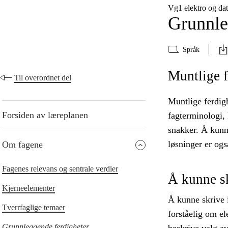
Vg1 elektro og da
Grunnle
Språk
Muntlige f
Til overordnet del
Muntlige ferdig
Forsiden av læreplanen
fagterminologi, 
snakker. Å kunne
løsninger er ogs
Om fagene
Fagenes relevans og sentrale verdier
Å kunne s
Kjerneelementer
Å kunne skrive 
Tverrfaglige temaer
forståelig om el
Grunnleggende ferdigheter