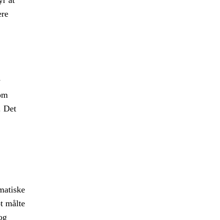
yr at
ære
y
som
. Det
matiske
t målte
og