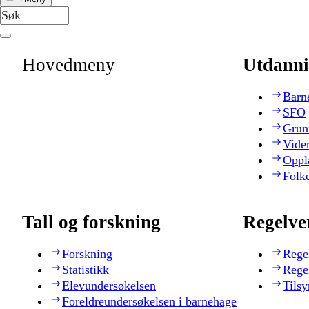
Hovedmeny
Utdanni
Barn
SFO
Grun
Vide
Oppl
Folk
Tall og forskning
Regelve
Forskning
Rege
Statistikk
Rege
Elevundersøkelsen
Tilsy
Foreldreundersøkelsen i barnehage