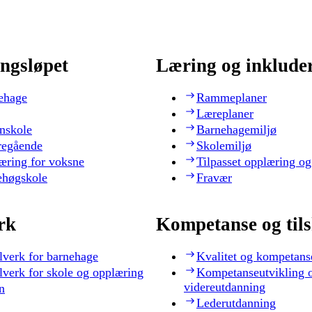
ngsløpet
Læring og inklude
ehage
Rammeplaner
Læreplaner
nskole
Barnehagemiljø
regående
Skolemiljø
æring for voksne
Tilpasset opplæring og
ehøgskole
Fravær
rk
Kompetanse og til
lverk for barnehage
Kvalitet og kompetans
lverk for skole og opplæring
Kompetanseutvikling 
videreutdanning
n
Lederutdanning