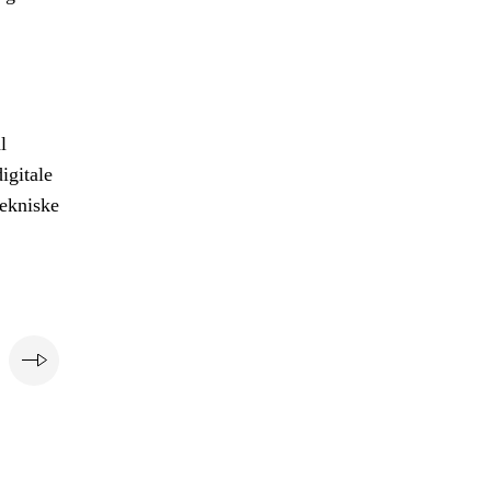
l
igitale
tekniske
e