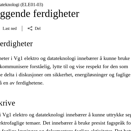
tateknologi (ELE01‑03)
ggende ferdigheter
Last ned
Del
erdigheter
heter i Vg1 elektro og datateknologi innebærer å kunne bruke
kommunisere forståelig, lytte til og vise respekt for den som
 delta i diskusjoner om sikkerhet, energiløsninger og faglige
å en av ferdighetene.
krive
i Vg1 elektro og datateknologi innebærer å kunne uttrykke se
ektrofaglige temaer. Det innebærer å bruke presist fagspråk fo