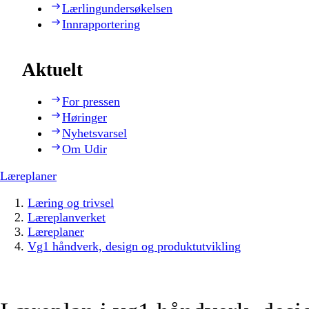
Lærlingundersøkelsen
Innrapportering
Aktuelt
For pressen
Høringer
Nyhetsvarsel
Om Udir
Læreplaner
Læring og trivsel
Læreplanverket
Læreplaner
Vg1 håndverk, design og produktutvikling