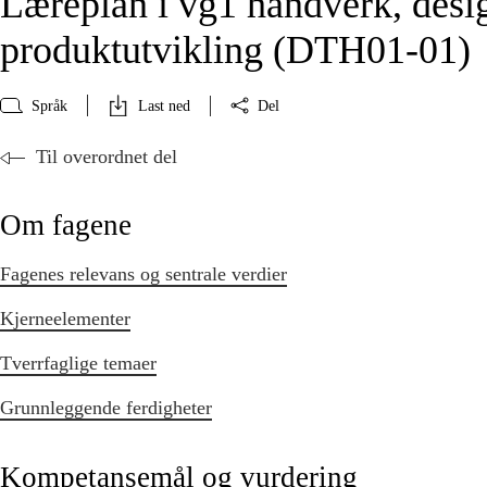
Læreplan i vg1 håndverk, desi
produktutvikling (DTH01‑01)
Språk
Last ned
Del
Til overordnet del
Om fagene
Fagenes relevans og sentrale verdier
Kjerneelementer
Tverrfaglige temaer
Grunnleggende ferdigheter
Kompetansemål og vurdering