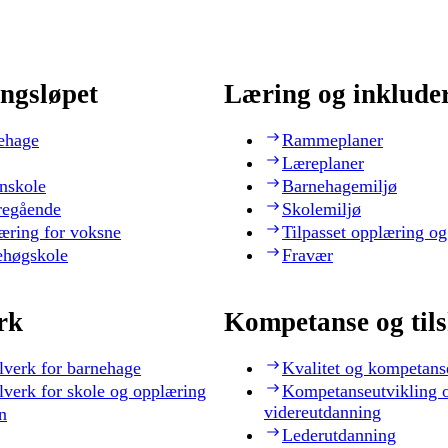
ngsløpet
Læring og inklude
ehage
Rammeplaner
Læreplaner
nskole
Barnehagemiljø
regående
Skolemiljø
æring for voksne
Tilpasset opplæring og
ehøgskole
Fravær
rk
Kompetanse og til
lverk for barnehage
Kvalitet og kompetans
lverk for skole og opplæring
Kompetanseutvikling 
videreutdanning
n
Lederutdanning