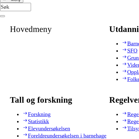
Hovedmeny
Utdanni
Barn
SFO
Grun
Vide
Oppl
Folk
Tall og forskning
Regelve
Forskning
Rege
Statistikk
Rege
Elevundersøkelsen
Tilsy
Foreldreundersøkelsen i barnehage