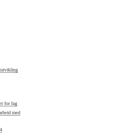
utvikling
r for fag
 arbeid med
24