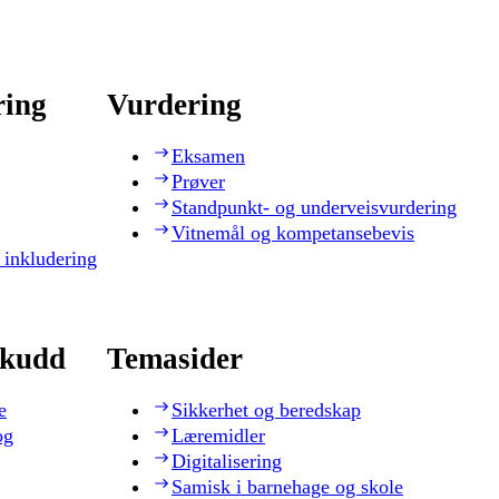
ring
Vurdering
Eksamen
Prøver
Standpunkt- og underveisvurdering
Vitnemål og kompetansebevis
 inkludering
skudd
Temasider
e
Sikkerhet og beredskap
og
Læremidler
Digitalisering
Samisk i barnehage og skole