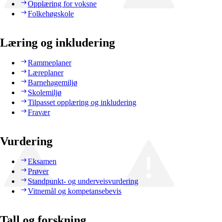
Opplæring for voksne
Folkehøgskole
Læring og inkludering
Rammeplaner
Læreplaner
Barnehagemiljø
Skolemiljø
Tilpasset opplæring og inkludering
Fravær
Vurdering
Eksamen
Prøver
Standpunkt- og underveisvurdering
Vitnemål og kompetansebevis
Tall og forskning