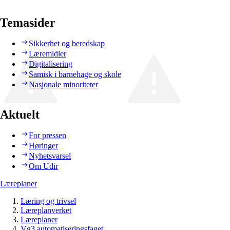
Temasider
Sikkerhet og beredskap
Læremidler
Digitalisering
Samisk i barnehage og skole
Nasjonale minoriteter
Aktuelt
For pressen
Høringer
Nyhetsvarsel
Om Udir
Læreplaner
Læring og trivsel
Læreplanverket
Læreplaner
Vg3 automatiseringsfaget