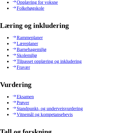
Opplæring for voksne
Folkehøgskole
Læring og inkludering
Rammeplaner
Læreplaner
Barnehagemiljø
Skolemiljø
Tilpasset opplæring og inkludering
Fravær
Vurdering
Eksamen
Prøver
Standpunkt- og underveisvurdering
Vitnemål og kompetansebevis
Tall og forskning