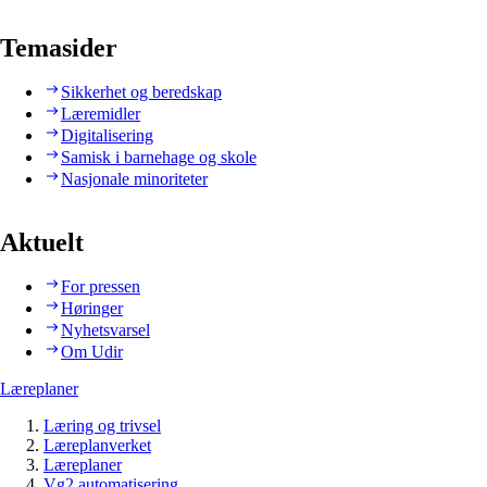
Temasider
Sikkerhet og beredskap
Læremidler
Digitalisering
Samisk i barnehage og skole
Nasjonale minoriteter
Aktuelt
For pressen
Høringer
Nyhetsvarsel
Om Udir
Læreplaner
Læring og trivsel
Læreplanverket
Læreplaner
Vg2 automatisering