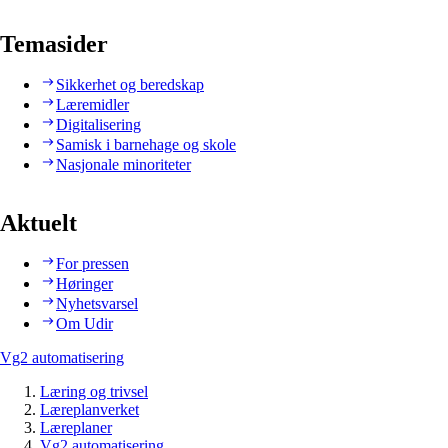
Temasider
Sikkerhet og beredskap
Læremidler
Digitalisering
Samisk i barnehage og skole
Nasjonale minoriteter
Aktuelt
For pressen
Høringer
Nyhetsvarsel
Om Udir
Vg2 automatisering
Læring og trivsel
Læreplanverket
Læreplaner
Vg2 automatisering