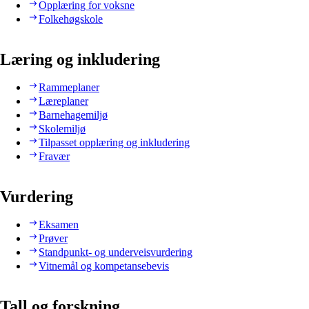
Opplæring for voksne
Folkehøgskole
Læring og inkludering
Rammeplaner
Læreplaner
Barnehagemiljø
Skolemiljø
Tilpasset opplæring og inkludering
Fravær
Vurdering
Eksamen
Prøver
Standpunkt- og underveisvurdering
Vitnemål og kompetansebevis
Tall og forskning