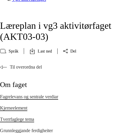
Læreplan i vg3 aktivitørfaget
(AKT03‑03)
Språk
Last ned
Del
Til overordna del
Om faget
Fagrelevans og sentrale verdiar
Kjerneelement
Tverrfaglege tema
Grunnleggjande ferdigheiter