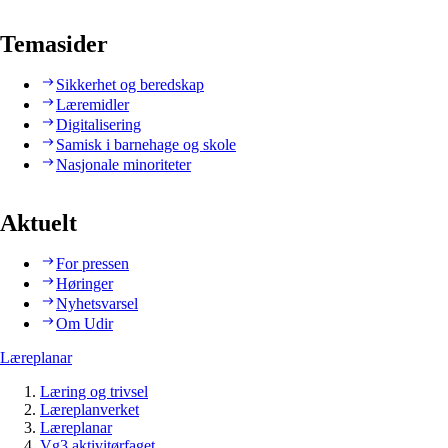
Temasider
Sikkerhet og beredskap
Læremidler
Digitalisering
Samisk i barnehage og skole
Nasjonale minoriteter
Aktuelt
For pressen
Høringer
Nyhetsvarsel
Om Udir
Læreplanar
Læring og trivsel
Læreplanverket
Læreplanar
Vg3 aktivitørfaget