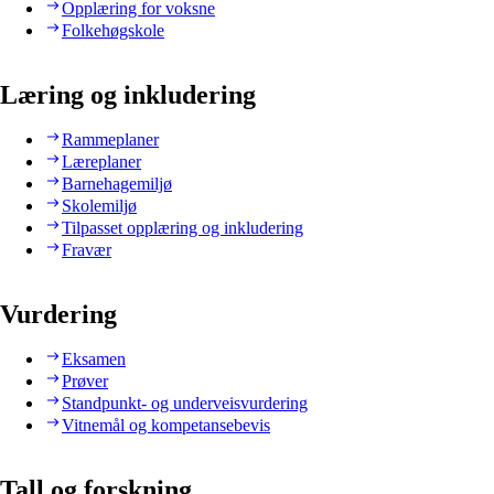
Opplæring for voksne
Folkehøgskole
Læring og inkludering
Rammeplaner
Læreplaner
Barnehagemiljø
Skolemiljø
Tilpasset opplæring og inkludering
Fravær
Vurdering
Eksamen
Prøver
Standpunkt- og underveisvurdering
Vitnemål og kompetansebevis
Tall og forskning