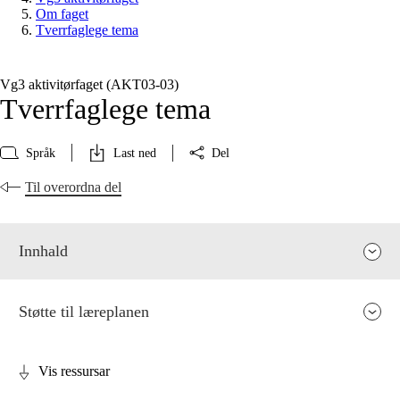
Om faget
Tverrfaglege tema
Vg3 aktivitørfaget (AKT03‑03)
Tverrfaglege tema
Språk
Last ned
Del
Til overordna del
Innhald
Støtte til læreplanen
Vis ressursar
Fagrelevans og sentrale verdiar