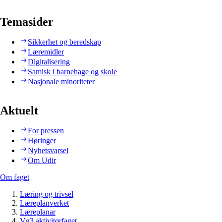
Temasider
Sikkerhet og beredskap
Læremidler
Digitalisering
Samisk i barnehage og skole
Nasjonale minoriteter
Aktuelt
For pressen
Høringer
Nyhetsvarsel
Om Udir
Om faget
Læring og trivsel
Læreplanverket
Læreplanar
Vg3 aktivitørfaget