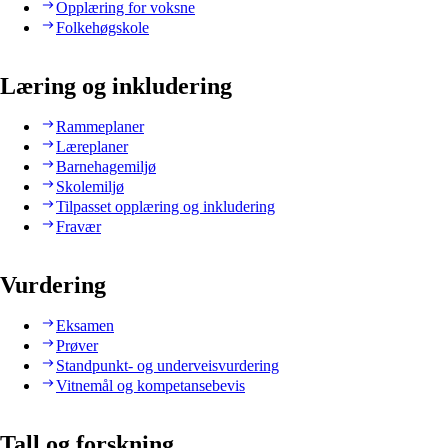
Opplæring for voksne
Folkehøgskole
Læring og inkludering
Rammeplaner
Læreplaner
Barnehagemiljø
Skolemiljø
Tilpasset opplæring og inkludering
Fravær
Vurdering
Eksamen
Prøver
Standpunkt- og underveisvurdering
Vitnemål og kompetansebevis
Tall og forskning