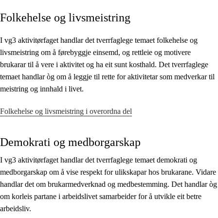
Folkehelse og livsmeistring
Kjerneelement
Tverrfaglege tema
I vg3 aktivitørfaget handlar det tverrfaglege temaet folkehelse og
livsmeistring om å førebyggje einsemd, og rettleie og motivere
Grunnleggjande ferdigheiter
brukarar til å vere i aktivitet og ha eit sunt kosthald. Det tverrfaglege
temaet handlar òg om å leggje til rette for aktivitetar som medverkar til
meistring og innhald i livet.
Folkehelse og livsmeistring i overordna del
Demokrati og medborgarskap
I vg3 aktivitørfaget handlar det tverrfaglege temaet demokrati og
medborgarskap om å vise respekt for ulikskapar hos brukarane. Vidare
handlar det om brukarmedverknad og medbestemming. Det handlar òg
om korleis partane i arbeidslivet samarbeider for å utvikle eit betre
arbeidsliv.