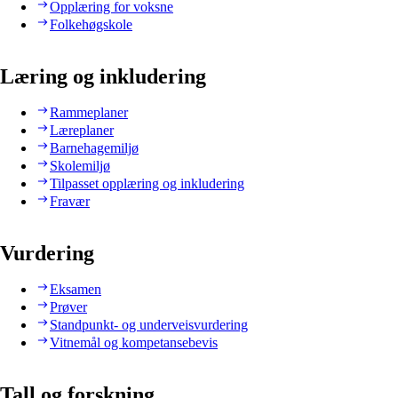
Opplæring for voksne
Folkehøgskole
Læring og inkludering
Rammeplaner
Læreplaner
Barnehagemiljø
Skolemiljø
Tilpasset opplæring og inkludering
Fravær
Vurdering
Eksamen
Prøver
Standpunkt- og underveisvurdering
Vitnemål og kompetansebevis
Tall og forskning