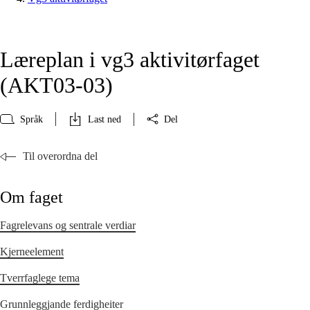
Læreplan i vg3 aktivitørfaget
(AKT03‑03)
Språk
Last ned
Del
Til overordna del
Om faget
Fagrelevans og sentrale verdiar
Kjerneelement
Tverrfaglege tema
Grunnleggjande ferdigheiter