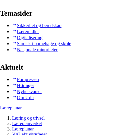
Temasider
Sikkerhet og beredskap
Læremidler
Digitalisering
Samisk i barnehage og skole
Nasjonale minoriteter
Aktuelt
For pressen
Høringer
Nyhetsvarsel
Om Udir
Læreplanar
Læring og trivsel
Læreplanverket
Læreplanar
Vg3 aktivitørfaget