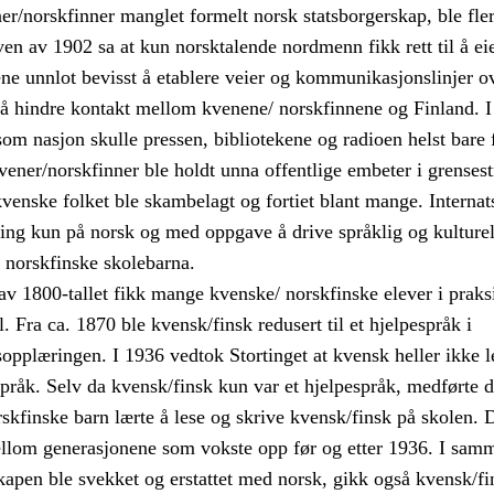
r/norskfinner manglet formelt norsk statsborgerskap, ble fler
ven av 1902 sa at kun norsktalende nordmenn fikk rett til å ei
e unnlot bevisst å etablere veier og kommunikasjonslinjer ov
 å hindre kontakt mellom kvenene/ norskfinnene og Finland. 
om nasjon skulle pressen, bibliotekene og radioen helst bare
kvener/norskfinner ble holdt unna offentlige embeter i grenses
kvenske folket ble skambelagt og fortiet blant mange. Internats
ng kun på norsk og med oppgave å drive språklig og kulturel
 norskfinske skolebarna.
l av 1800-tallet fikk mange kvenske/ norskfinske elever i prak
. Fra ca. 1870 ble kvensk/finsk redusert til et hjelpespråk i
opplæringen. I 1936 vedtok Stortinget at kvensk heller ikke len
pråk. Selv da kvensk/finsk kun var et hjelpespråk, medførte de
skfinske barn lærte å lese og skrive kvensk/finsk på skolen. 
ellom generasjonene som vokste opp før og etter 1936. I sam
apen ble svekket og erstattet med norsk, gikk også kvensk/f