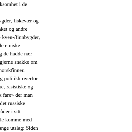
rksomhet i de
bygder, fiskevær og
åket og andre
ne kven-/finnbygder,
de etniske
og de hadde nær
 gjerne snakke om
orskfinner.
g politikk overfor
e, rasistiske og
k fare» der man
det russiske
der i sitt
ville komme med
nge utslag: Siden