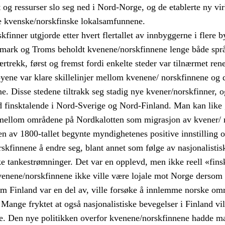
og ressurser slo seg ned i Nord-Norge, og de etablerte ny vi
e kvenske/norskfinske lokalsamfunnene.
finner utgjorde etter hvert flertallet av innbyggerne i flere 
nmark og Troms beholdt kvenene/norskfinnene lenge både spr
ærtrekk, først og fremst fordi enkelte steder var tilnærmet re
 byene var klare skillelinjer mellom kvenene/ norskfinnene og 
. Disse stedene tiltrakk seg stadig nye kvener/norskfinner, 
 finsktalende i Nord-Sverige og Nord-Finland. Man kan like
mellom områdene på Nordkalotten som migrasjon av kvener/ n
n av 1800-tallet begynte myndighetenes positive innstilling o
skfinnene å endre seg, blant annet som følge av nasjonalistisk
ke tankestrømninger. Det var en opplevd, men ikke reell «fins
kvenene/norskfinnene ikke ville være lojale mot Norge dersom 
om Finland var en del av, ville forsøke å innlemme norske områ
. Mange fryktet at også nasjonalistiske bevegelser i Finland 
e. Den nye politikken overfor kvenene/norskfinnene hadde ma