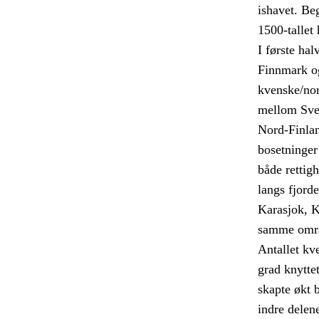
ishavet. Be
1500-tallet 
I første ha
Finnmark og
kvenske/nor
mellom Sver
Nord-Finlan
bosetninger
både rettig
langs fjord
Karasjok, K
samme områd
Antallet kve
grad knyttet
skapte økt 
indre delen