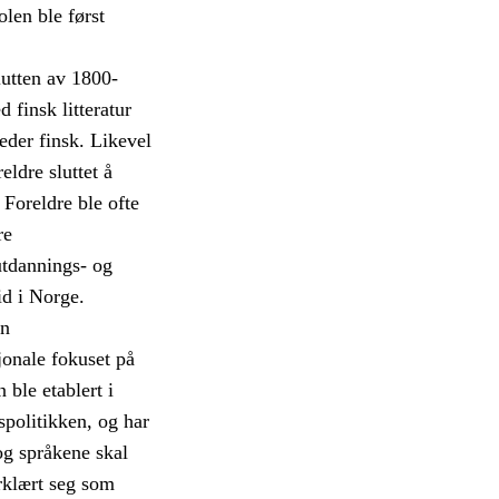
len ble først
utten av 1800-
 finsk litteratur
eder finsk. Likevel
eldre sluttet å
 Foreldre ble ofte
re
utdannings- og
d i Norge.
en
jonale fokuset på
 ble etablert i
spolitikken, og har
 og språkene skal
rklært seg som