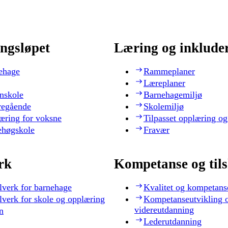
ngsløpet
Læring og inklude
ehage
Rammeplaner
Læreplaner
nskole
Barnehagemiljø
regående
Skolemiljø
æring for voksne
Tilpasset opplæring og
ehøgskole
Fravær
rk
Kompetanse og til
lverk for barnehage
Kvalitet og kompetans
lverk for skole og opplæring
Kompetanseutvikling 
videreutdanning
n
Lederutdanning