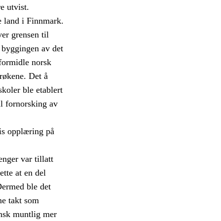
e utvist.
e land i Finnmark.
er grensen til
I byggingen av det
 formidle norsk
trøkene. Det å
koler ble etablert
l fornorsking av
sis opplæring på
ger var tillatt
tte at en del
Dermed ble det
me takt som
insk muntlig mer