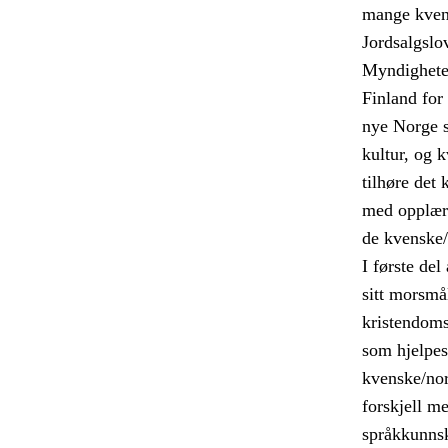
mange kvene
Jordsalgslo
Myndigheten
Finland for
nye Norge s
kultur, og 
tilhøre det 
med opplæri
de kvenske/
I første de
sitt morsmål
kristendoms
som hjelpes
kvenske/nor
forskjell m
språkkunnsk