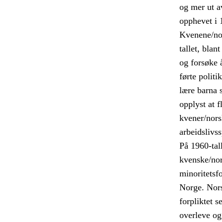
og mer ut a
opphevet i 
Kvenene/nor
tallet, blan
og forsøke 
førte politi
lære barna 
opplyst at 
kvener/nors
arbeidslivs
På 1960-tal
kvenske/nor
minoritetsfo
Norge. Nors
forpliktet s
overleve og