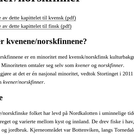
 av dette kapittelet til kvensk (pdf)
 av dette kapittelet til finsk (pdf)
r kvenene/norskfinnene?
skfinnene er en minoritet med kvensk/norskfinsk kulturbak
. Minoriteten omtaler seg selv som
kvener
og
norskfinner
.
gjøre at det er én nasjonal minoritet, vedtok Stortinget i 2011
om
kvener
/
norskfinner
.
e
/norskfinske folket har levd på Nordkalotten i uminnelige tid
reget og varierte mellom kyst og innland. De drev fiske i hav
t og jordbruk. Kjerneområdet var Bottenviken, langs Tornedal