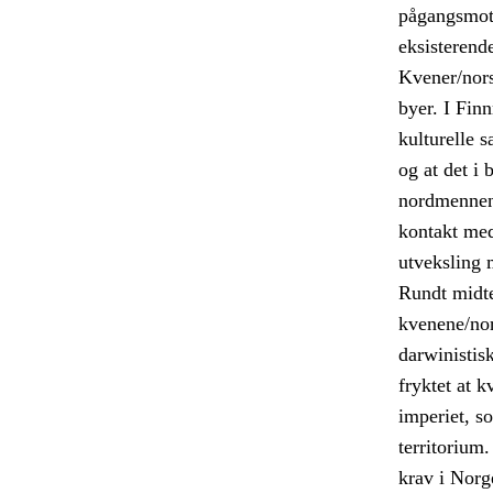
pågangsmot 
eksisterend
Kvener/norsk
byer. I Fin
kulturelle s
og at det i
nordmennene
kontakt med
utveksling 
Rundt midte
kvenene/nor
darwinistis
fryktet at 
imperiet, s
territorium
krav i Norg