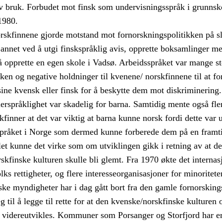
v bruk. Forbudet mot finsk som undervisningsspråk i grunnsko
1980.
skfinnene gjorde motstand mot fornorskningspolitikken på sl
t annet ved å utgi finskspråklig avis, opprette boksamlinger med
å opprette en egen skole i Vadsø. Arbeidsspråket var mange st
kken og negative holdninger til kvenene/ norskfinnene til at for
sine kvensk eller finsk for å beskytte dem mot diskriminering.
flerspråklighet var skadelig for barna. Samtidig mente også fle
kfinner at det var viktig at barna kunne norsk fordi dette var 
språket i Norge som dermed kunne forberede dem på en framti
let kunne det virke som om utviklingen gikk i retning av at d
skfinske kulturen skulle bli glemt. Fra 1970 økte det internas
lks rettigheter, og flere interesseorganisasjoner for minoriteten
ke myndigheter har i dag gått bort fra den gamle fornorsking
eg til å legge til rette for at den kvenske/norskfinske kulturen
 videreutvikles. Kommuner som Porsanger og Storfjord har e