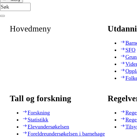
Hovedmeny
Utdanni
Barn
SFO
Grun
Vide
Oppl
Folk
Tall og forskning
Regelve
Forskning
Rege
Statistikk
Rege
Elevundersøkelsen
Tilsy
Foreldreundersøkelsen i barnehage