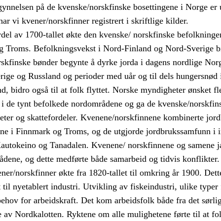
gynnelsen på de kvenske/norskfinske bosettingene i Norge er 
har vi kvener/norskfinner registrert i skriftlige kilder.
lvdel av 1700-tallet økte den kvenske/ norskfinske befolkninge
 Troms. Befolkningsvekst i Nord-Finland og Nord-Sverige bidr
skfinske bønder begynte å dyrke jorda i dagens nordlige Nor
ige og Russland og perioder med uår og til dels hungersnød 
d, bidro også til at folk flyttet. Norske myndigheter ønsket f
 i de tynt befolkede nordområdene og ga de kvenske/norskfin
heter og skattefordeler. Kvenene/norskfinnene kombinerte jor
ene i Finnmark og Troms, og de utgjorde jordbrukssamfunn i 
autokeino og Tanadalen. Kvenene/ norskfinnene og samene jak
ene, og dette medførte både samarbeid og tidvis konflikter.
ner/norskfinner økte fra 1820-tallet til omkring år 1900. Dette
 til nyetablert industri. Utvikling av fiskeindustri, ulike typer
behov for arbeidskraft. Det kom arbeidsfolk både fra det sørli
e av Nordkalotten. Ryktene om alle mulighetene førte til at f