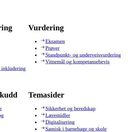
ring
Vurdering
Eksamen
Prøver
Standpunkt- og underveisvurdering
Vitnemål og kompetansebevis
 inkludering
skudd
Temasider
e
Sikkerhet og beredskap
og
Læremidler
Digitalisering
Samisk i barnehage og skole