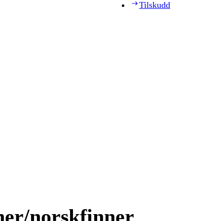
Tilskudd
er/norskfinner