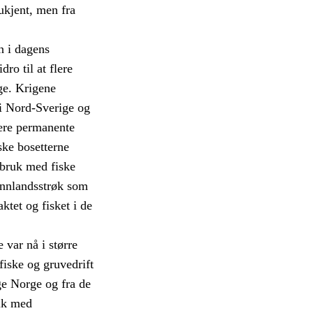
ukjent, men fra
n i dagens
o til at flere
ge. Krigene
i Nord-Sverige og
lere permanente
ske bosetterne
dbruk med fiske
innlandsstrøk som
tet og fisket i de
 var nå i større
 fiske og gruvedrift
ge Norge og fra de
olk med