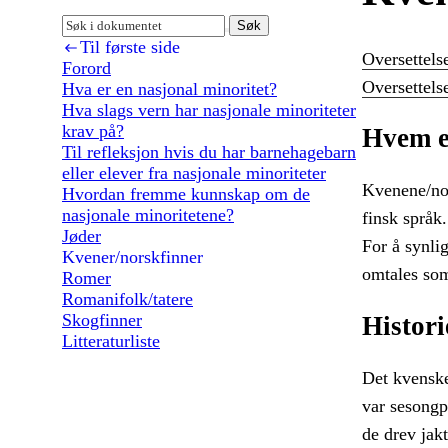
Søk
Til første side
Oversettelse
Forord
Oversettelse
Hva er en nasjonal minoritet?
Hva slags vern har nasjonale minoriteter
krav på?
Hvem e
Til refleksjon hvis du har barnehagebarn
eller elever fra nasjonale minoriteter
Kvenene/nor
Hvordan fremme kunnskap om de
nasjonale minoritetene?
finsk språk
Jøder
For å synlig
Kvener/norskfinner
omtales s
Romer
Romanifolk/tatere
Skogfinner
Histori
Litteraturliste
Det kvenske
var sesongp
de drev jak