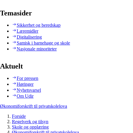
Temasider
Sikkerhet og beredskap
Læremidler
Digitalisering
Samisk i barnehage og skole
Nasjonale minoriteter
Aktuelt
For pressen
Høringer
Nyhetsvarsel
Om Udir
Økonomiforskrift til privatskolelova
Forside
Regelverk og tilsyn
Skole og opplæring
Økonomiforskrift til privatskolelova