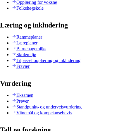
Opplæring for voksne
Folkehøgskole
Læring og inkludering
Rammeplaner
Læreplaner
Barnehagemiljø
Skolemiljø
Tilpasset opplæring og inkludering
Fravær
Vurdering
Eksamen
Prøver
Standpunkt- og underveisvurdering
Vitnemål og kompetansebevis
Tall og forskning