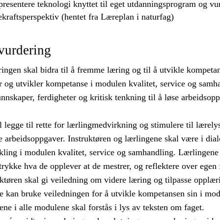
presentere
teknologi knyttet til eget utdanningsprogram og
vu
ekraftsperspektiv (hentet fra Læreplan i naturfag)
vurdering
ngen skal bidra til å fremme læring og til å utvikle kompeta
r og utvikler kompetanse i modulen kvalitet, service og samh
nnskaper, ferdigheter og kritisk tenkning til å løse arbeidsopp
l legge til rette for lærlingmedvirkning og stimulere til lærely
e arbeidsoppgaver. Instruktøren og lærlingene skal være i dia
kling i modulen kvalitet, service og samhandling. Lærlingene 
ttrykke hva de opplever at de mestrer, og reflektere over egen 
uktøren skal gi veiledning om videre læring og tilpasse opplæ
ne kan bruke veiledningen for å utvikle kompetansen sin i mod
e i alle modulene skal forstås i lys av teksten om faget.