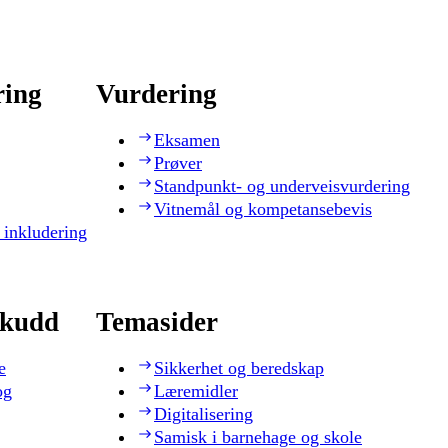
ring
Vurdering
Eksamen
Prøver
Standpunkt- og underveisvurdering
Vitnemål og kompetansebevis
 inkludering
skudd
Temasider
e
Sikkerhet og beredskap
og
Læremidler
Digitalisering
Samisk i barnehage og skole