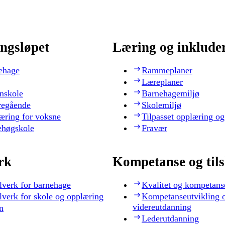
ngsløpet
Læring og inklude
ehage
Rammeplaner
Læreplaner
nskole
Barnehagemiljø
regående
Skolemiljø
æring for voksne
Tilpasset opplæring og
ehøgskole
Fravær
rk
Kompetanse og til
lverk for barnehage
Kvalitet og kompetans
lverk for skole og opplæring
Kompetanseutvikling 
videreutdanning
n
Lederutdanning