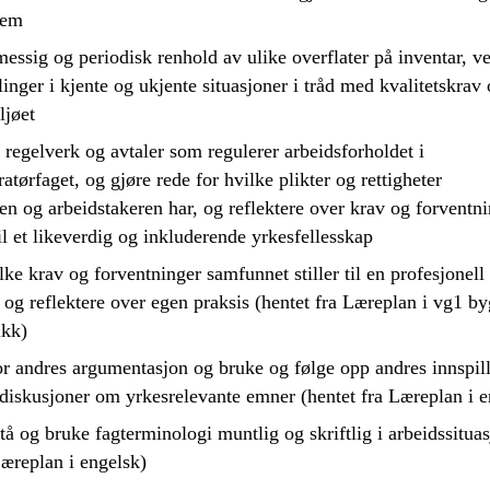
tem
messig og periodisk renhold av ulike overflater på inventar, v
inger i kjente og ukjente situasjoner i tråd med kvalitetskrav
ljøet
r regelverk og avtaler som regulerer arbeidsforholdet i
ratørfaget, og
gjøre rede for
hvilke plikter og rettigheter
en og arbeidstakeren har, og
reflektere
over krav og forventni
til et likeverdig og inkluderende yrkesfellesskap
ke krav og forventninger samfunnet stiller til en profesjonell
, og
reflektere
over egen praksis (hentet fra Læreplan i vg1 by
ikk)
or
andres argumentasjon og
bruke
og følge opp andres innspill
diskusjoner om yrkesrelevante emner (hentet fra Læreplan i e
tå
og
bruke
fagterminologi muntlig og skriftlig i arbeidssitua
Læreplan i engelsk)