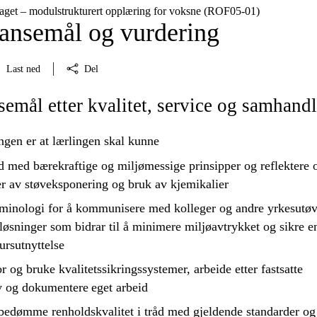
aget – modulstrukturert opplæring for voksne (ROF05‑01)
nsemål og vurdering
Last ned
Del
mål etter kvalitet, service og samhand
ngen er at lærlingen skal kunne
åd med bærekraftige og miljømessige prinsipper og
reflektere
o
r av støveksponering og bruk av kjemikalier
minologi for å kommunisere med kolleger og andre yrkesutøv
løsninger som bidrar til å minimere miljøavtrykket og sikre e
sursutnyttelse
or
og bruke kvalitetssikringssystemer, arbeide etter fastsatte
av og
dokumentere
eget arbeid
 bedømme renholdskvalitet i tråd med gjeldende standarder og