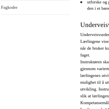
utforske
og
Fagkoder
den i et bær
Underveis
Underveisvurderi
Lærlingene vise
når de bruker ku
faget.
Instruktøren ska
gjennom variert
lærlingenes utvi
mulighet til å u
utvikling. Instr
slik at lærlinge
Kompetansemålen