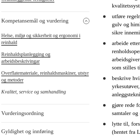
kvalitetssys
utføre regel
Kompetansemål og vurdering
gulv og himl
sikre innemi
Helse, miljø og sikkerheit og ergonomi i
reinhald
arbeide ette
renholdsope
Reinhaldsplanlegging og
arbeidsgiver
arbeidsbeskrivingar
som stilles 
Overflatemateriale, reinhaldsmaskiner, utstyr
beskrive
hvil
og metoder
yrkesutøver
Kvalitet, service og samhandling
anleggstekn
gjøre rede f
Vurderingsordning
samtaler og 
lytte til,
fors
Gyldighet og innføring
(hentet fra 