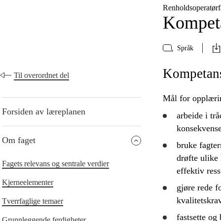
Renholdsoperatørf
Kompeta
Språk
Kompetanse
Til overordnet del
Mål for opplæri
Forsiden av læreplanen
arbeide i tr
konsekvense
Om faget
bruke
fagter
drøfte
ulike 
Fagets relevans og sentrale verdier
effektiv res
Kjerneelementer
gjøre rede f
kvalitetskr
Tverrfaglige temaer
fastsette og
Grunnleggende ferdigheter