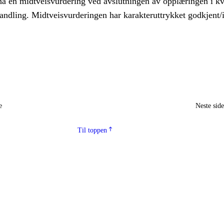
ha én midtveisvurdering ved avslutningen av opplæringen i kva
andling. Midtveisvurderingen har karakteruttrykket godkjent/
e
Neste sid
Til toppen