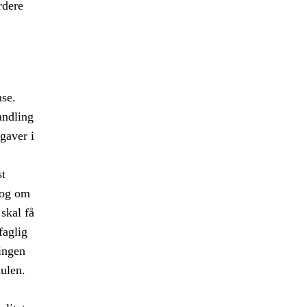
rdere
nse.
andling
gaver i
st
log om
skal få
faglig
ringen
ulen.