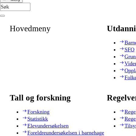
Hovedmeny
Utdanni
Barn
SFO
Grun
Vide
Oppl
Folk
Tall og forskning
Regelve
Forskning
Rege
Statistikk
Rege
Elevundersøkelsen
Tilsy
Foreldreundersøkelsen i barnehage