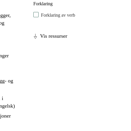
Forklaring
egger,
Forklaring av verb
 og
Vis ressurser
nger
gg- og
 i
ngelsk)
sjoner