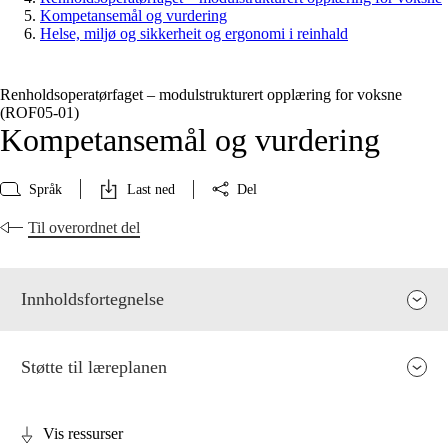
Kompetansemål og vurdering
Helse, miljø og sikkerheit og ergonomi i reinhald
Renholdsoperatørfaget – modulstrukturert opplæring for voksne
(ROF05‑01)
Kompetansemål og vurdering
Språk
Last ned
Del
Til overordnet del
Innholdsfortegnelse
Støtte til læreplanen
Vis ressurser