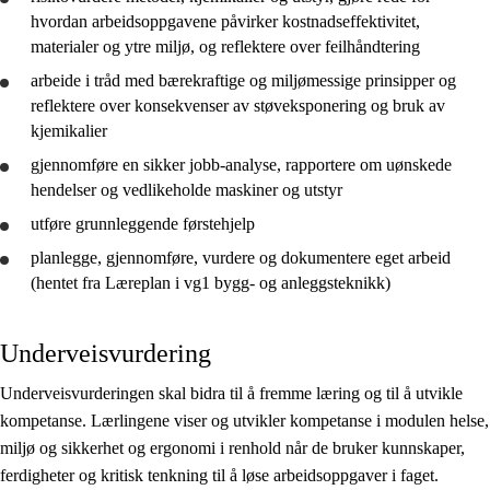
hvordan arbeidsoppgavene påvirker kostnadseffektivitet,
materialer og ytre miljø, og
reflektere
over feilhåndtering
arbeide i tråd med bærekraftige og miljømessige prinsipper og
reflektere
over konsekvenser av støveksponering og bruk av
kjemikalier
gjennomføre
en sikker jobb-analyse, rapportere om uønskede
hendelser og vedlikeholde maskiner og utstyr
utføre grunnleggende førstehjelp
planlegge
,
gjennomføre
,
vurdere
og
dokumentere
eget arbeid
(hentet fra Læreplan i vg1 bygg- og anleggsteknikk)
Underveisvurdering
Underveisvurderingen skal bidra til å fremme læring og til å utvikle
kompetanse. Lærlingene viser og utvikler kompetanse i modulen helse,
miljø og sikkerhet og ergonomi i renhold når de bruker kunnskaper,
ferdigheter og kritisk tenkning til å løse arbeidsoppgaver i faget.