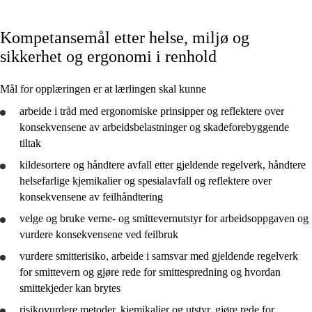
Fagets relevans og sentrale verdier
Kompetansemål etter helse, miljø og
Kjerneelementer
sikkerhet og ergonomi i renhold
Tverrfaglige temaer
Mål for opplæringen er at lærlingen skal kunne
Grunnleggende ferdigheter
arbeide i tråd med ergonomiske prinsipper og
reflektere
over
konsekvensene av arbeidsbelastninger og skadeforebyggende
tiltak
kildesortere og håndtere avfall etter gjeldende regelverk, håndtere
Helse, miljø og sikkerheit og ergonomi i reinhald
helsefarlige kjemikalier og spesialavfall og
reflektere
over
konsekvensene av feilhåndtering
Reinhaldsplanlegging og arbeidsbeskrivingar
velge og
bruke
verne- og smittevernutstyr for arbeidsoppgaven og
Overflatemateriale, reinhaldsmaskiner, utstyr og metoder
vurdere
konsekvensene ved feilbruk
Kvalitet, service og samhandling
vurdere
smitterisiko, arbeide i samsvar med gjeldende regelverk
for smittevern og
gjøre rede for
smittespredning og hvordan
smittekjeder kan brytes
risikovurdere metoder, kjemikalier og utstyr,
gjøre rede for