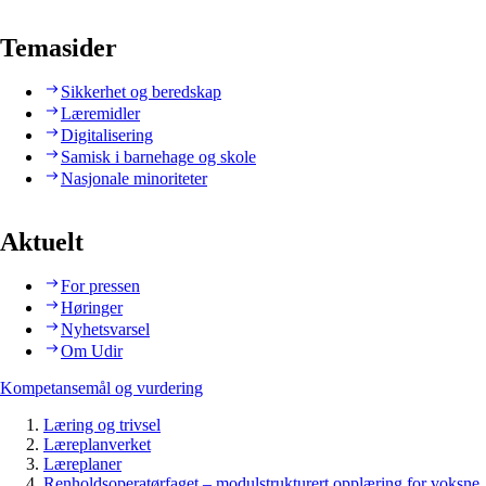
Temasider
Sikkerhet og beredskap
Læremidler
Digitalisering
Samisk i barnehage og skole
Nasjonale minoriteter
Aktuelt
For pressen
Høringer
Nyhetsvarsel
Om Udir
Kompetansemål og vurdering
Læring og trivsel
Læreplanverket
Læreplaner
Renholdsoperatørfaget – modulstrukturert opplæring for voksne