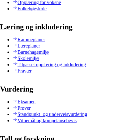
Opplæring for voksne
Folkehøgskole
Læring og inkludering
Rammeplaner
Læreplaner
Barnehagemiljø
Skolemiljø
Tilpasset opplæring og inkludering
Fravær
Vurdering
Eksamen
Prøver
Standpunkt- og underveisvurdering
Vitnemål og kompetansebevis
Tall og forskning