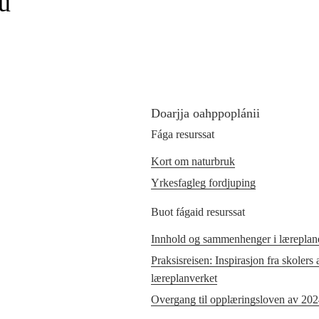
u
Doarjja oahppoplánii
Fága resurssat
Kort om naturbruk
Yrkesfagleg fordjuping
Buot fágaid resurssat
Innhold og sammenhenger i læreplane
Praksisreisen: Inspirasjon fra skolers
læreplanverket
Overgang til opplæringsloven av 20