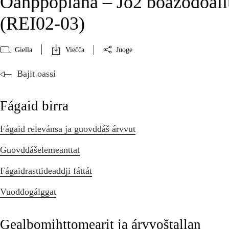
Oahppoplána – Jo2 boazodoall
(REI02‑03)
Giella
Viečča
Juoge
Bajit oassi
Fágaid birra
Fágaid relevánsa ja guovddáš árvvut
Guovddášelemeanttat
Fágaidrasttideaddji fáttát
Vuođđogálggat
Gealbomihttomearit ja árvvoštallan