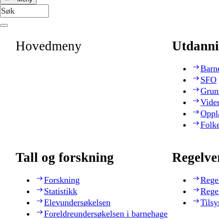
Hovedmeny
Utdanni
Barn
SFO
Grun
Vide
Oppl
Folk
Tall og forskning
Regelve
Forskning
Rege
Statistikk
Rege
Elevundersøkelsen
Tilsy
Foreldreundersøkelsen i barnehage