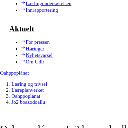
Lærlingundersøkelsen
Innrapportering
Aktuelt
For pressen
Høringer
Nyhetsvarsel
Om Udir
Oahppoplánat
Læring og trivsel
Læreplanverket
Oahppoplánat
Jo2 boazodoallu