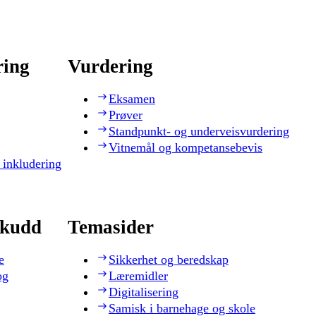
ring
Vurdering
Eksamen
Prøver
Standpunkt- og underveisvurdering
Vitnemål og kompetansebevis
 inkludering
skudd
Temasider
e
Sikkerhet og beredskap
og
Læremidler
Digitalisering
Samisk i barnehage og skole