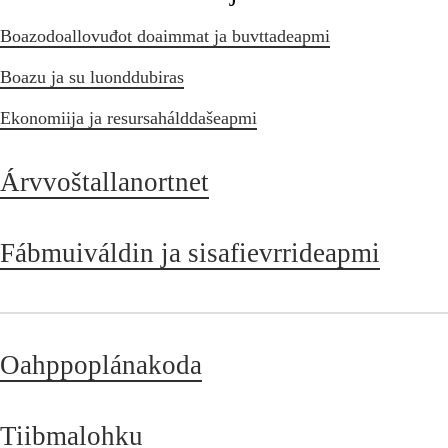
Boazodoallovuđot doaimmat ja buvttadeapmi
Boazu ja su luonddubiras
Ekonomiija ja resursahálddašeapmi
Árvvoštallanortnet
Fábmuiváldin ja sisafievrrideapmi
Oahppoplánakoda
Tiibmalohku