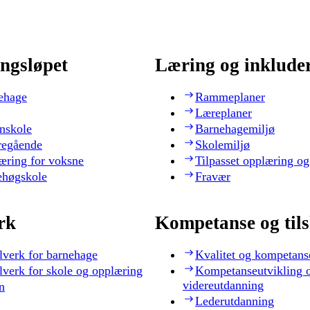
ngsløpet
Læring og inklude
ehage
Rammeplaner
Læreplaner
nskole
Barnehagemiljø
regående
Skolemiljø
æring for voksne
Tilpasset opplæring og
ehøgskole
Fravær
rk
Kompetanse og til
lverk for barnehage
Kvalitet og kompetans
lverk for skole og opplæring
Kompetanseutvikling 
videreutdanning
n
Lederutdanning