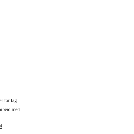
r for fag
 arbeid med
24