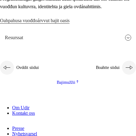
vuođđun kultuvrra, identitehta ja giela ovdánahttimis.
Oahpahusa vuođđoárvvut bajit oasis
Resurssat
Ovddit siidui
Boahtte siidui
Bajimužžii
Om Udir
Kontakt oss
Presse
Nyhetsvarsel