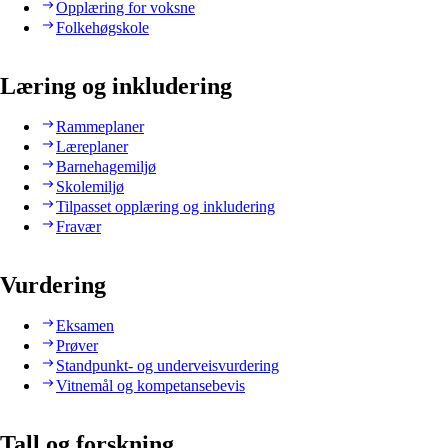
Opplæring for voksne
Folkehøgskole
Læring og inkludering
Rammeplaner
Læreplaner
Barnehagemiljø
Skolemiljø
Tilpasset opplæring og inkludering
Fravær
Vurdering
Eksamen
Prøver
Standpunkt- og underveisvurdering
Vitnemål og kompetansebevis
Tall og forskning