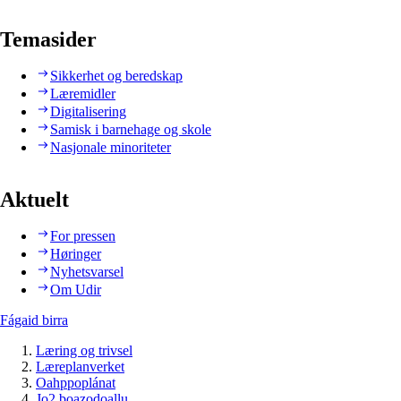
Temasider
Sikkerhet og beredskap
Læremidler
Digitalisering
Samisk i barnehage og skole
Nasjonale minoriteter
Aktuelt
For pressen
Høringer
Nyhetsvarsel
Om Udir
Fágaid birra
Læring og trivsel
Læreplanverket
Oahppoplánat
Jo2 boazodoallu