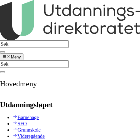
Meny
Hovedmeny
Utdanningsløpet
Barnehage
SFO
Grunnskole
Videregående