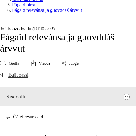
Fágaid birra
Fágaid relevánsa ja guovddáš árvvut
Jo2 boazodoallu (REI02‑03)
Fágaid relevánsa ja guovddáš
árvvut
Giella
Viečča
Juoge
Bajit oassi
Sisdoallu
Čájet resurssaid