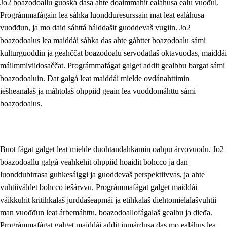
Jo2 boazodoallu guoská dasa ahte doaimmahit ealáhusa ealu vuođul.
Prográmmafágain lea sáhka luondduresurssain mat leat ealáhusa
Fágaid relevánsa ja guovddáš árvvut
vuođđun, ja mo daid sáhttá hálddašit guoddevaš vugiin. Jo2
Guovddášelemeanttat
boazodoalus lea maiddái sáhka das ahte gáhttet boazodoalu sámi
kulturguoddin ja geahččat boazodoalu servodatlaš oktavuođas, maiddái
Fágaidrasttideaddji fáttát
máilmmiviidosaččat. Prográmmafágat galget addit gealbbu bargat sámi
Vuođđogálggat
boazodoaluin. Dat galgá leat maiddái mielde ovdánahttimin
iešheanalaš ja máhtolaš ohppiid geain lea vuođđomáhttu sámi
boazodoalus.
Buot fágat galget leat mielde duohtandahkamin oahpu árvovuođu. Jo2
boazodoallu galgá veahkehit ohppiid hoaidit bohcco ja dan
luonddubirrasa guhkesáiggi ja guoddevaš perspektiivvas, ja ahte
vuhtiiváldet bohcco iešárvvu. Prográmmafágat galget maiddái
váikkuhit kritihkalaš jurddašeapmái ja etihkalaš diehtomielalašvuhtii
man vuođđun leat árbemáhttu, boazodoallofágalaš gealbu ja dieđa.
Prográmmafágat galget maiddái addit ipmárdusa das mo ealáhus lea