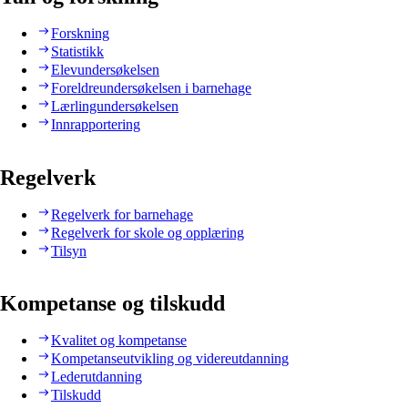
Forskning
Statistikk
Elevundersøkelsen
Foreldreundersøkelsen i barnehage
Lærlingundersøkelsen
Innrapportering
Regelverk
Regelverk for barnehage
Regelverk for skole og opplæring
Tilsyn
Kompetanse og tilskudd
Kvalitet og kompetanse
Kompetanseutvikling og videreutdanning
Lederutdanning
Tilskudd