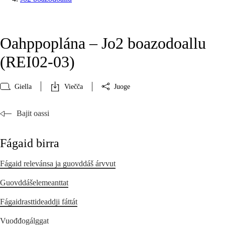
Oahppoplána – Jo2 boazodoallu
(REI02‑03)
Giella
Viečča
Juoge
Bajit oassi
Fágaid birra
Fágaid relevánsa ja guovddáš árvvut
Guovddášelemeanttat
Fágaidrasttideaddji fáttát
Vuođđogálggat