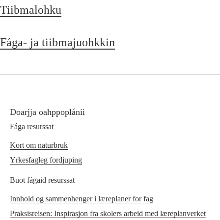
Tiibmalohku
Fága- ja tiibmajuohkkin
Doarjja oahppoplánii
Fága resurssat
Kort om naturbruk
Yrkesfagleg fordjuping
Buot fágaid resurssat
Innhold og sammenhenger i læreplaner for fag
Praksisreisen: Inspirasjon fra skolers arbeid med læreplanverket