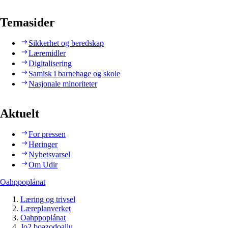
Temasider
Sikkerhet og beredskap
Læremidler
Digitalisering
Samisk i barnehage og skole
Nasjonale minoriteter
Aktuelt
For pressen
Høringer
Nyhetsvarsel
Om Udir
Oahppoplánat
Læring og trivsel
Læreplanverket
Oahppoplánat
Jo2 boazodoallu