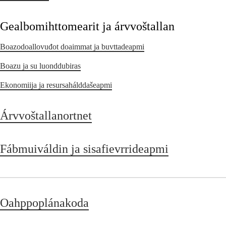
Gealbomihttomearit ja árvvoštallan
Boazodoallovuđot doaimmat ja buvttadeapmi
Boazu ja su luonddubiras
Ekonomiija ja resursahálddašeapmi
Árvvoštallanortnet
Fábmuiváldin ja sisafievrrideapmi
Oahppoplánakoda