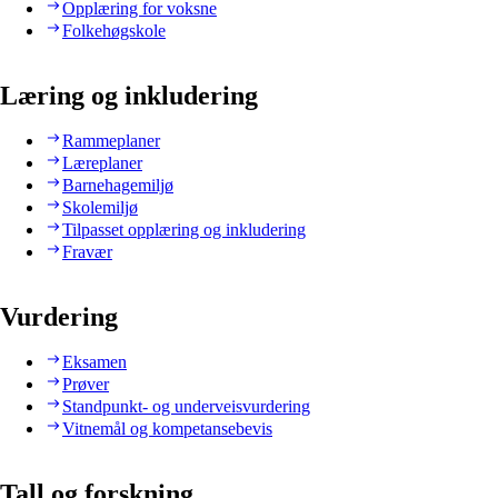
Opplæring for voksne
Folkehøgskole
Læring og inkludering
Rammeplaner
Læreplaner
Barnehagemiljø
Skolemiljø
Tilpasset opplæring og inkludering
Fravær
Vurdering
Eksamen
Prøver
Standpunkt- og underveisvurdering
Vitnemål og kompetansebevis
Tall og forskning