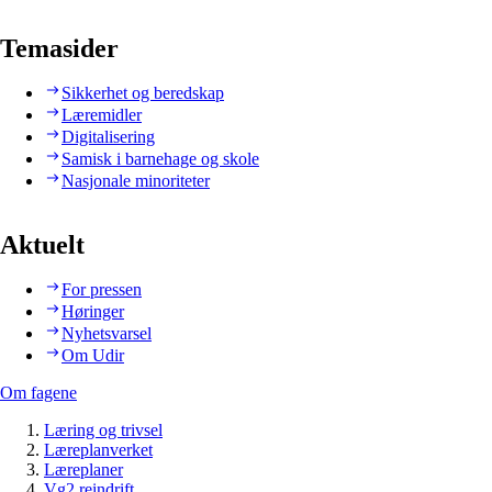
Temasider
Sikkerhet og beredskap
Læremidler
Digitalisering
Samisk i barnehage og skole
Nasjonale minoriteter
Aktuelt
For pressen
Høringer
Nyhetsvarsel
Om Udir
Om fagene
Læring og trivsel
Læreplanverket
Læreplaner
Vg2 reindrift