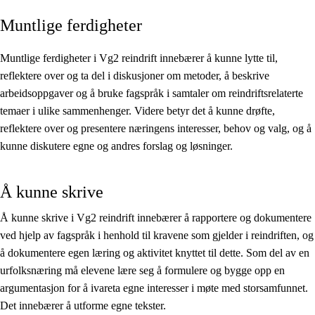
Muntlige ferdigheter
Kjerneelementer
Tverrfaglige temaer
Muntlige ferdigheter i Vg2 reindrift innebærer å kunne lytte til,
reflektere over og ta del i diskusjoner om metoder, å beskrive
Grunnleggende ferdigheter
arbeidsoppgaver og å bruke fagspråk i samtaler om reindriftsrelaterte
temaer i ulike sammenhenger. Videre betyr det å kunne drøfte,
reflektere over og presentere næringens interesser, behov og valg, og å
kunne diskutere egne og andres forslag og løsninger.
Å kunne skrive
Å kunne skrive i Vg2 reindrift innebærer å rapportere og dokumentere
ved hjelp av fagspråk i henhold til kravene som gjelder i reindriften, og
å dokumentere egen læring og aktivitet knyttet til dette. Som del av en
urfolksnæring må elevene lære seg å formulere og bygge opp en
argumentasjon for å ivareta egne interesser i møte med storsamfunnet.
Det innebærer å utforme egne tekster.