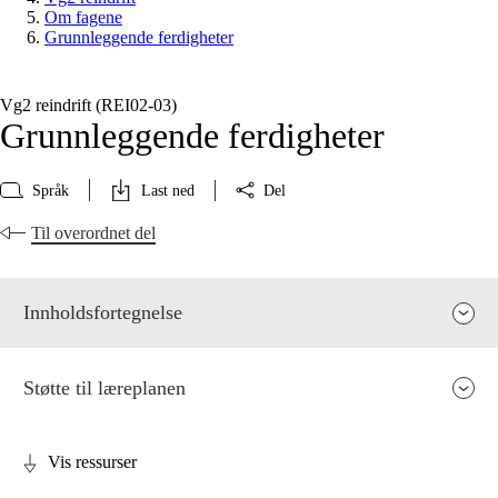
Om fagene
Grunnleggende ferdigheter
Vg2 reindrift (REI02‑03)
Grunnleggende ferdigheter
Språk
Last ned
Del
Til overordnet del
Innholdsfortegnelse
Støtte til læreplanen
Vis ressurser
Fagenes relevans og sentrale verdier