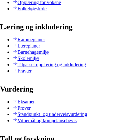
Opplæring for voksne
Folkehøgskole
Læring og inkludering
Rammeplaner
Læreplaner
Barnehagemiljø
Skolemiljø
Tilpasset opplæring og inkludering
Fravær
Vurdering
Eksamen
Prøver
Standpunkt- og underveisvurdering
Vitnemål og kompetansebevis
Tall og forskning