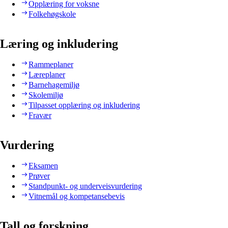
Opplæring for voksne
Folkehøgskole
Læring og inkludering
Rammeplaner
Læreplaner
Barnehagemiljø
Skolemiljø
Tilpasset opplæring og inkludering
Fravær
Vurdering
Eksamen
Prøver
Standpunkt- og underveisvurdering
Vitnemål og kompetansebevis
Tall og forskning