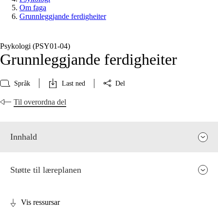
Om faga
Grunnleggjande ferdigheiter
Psykologi (PSY01‑04)
Grunnleggjande ferdigheiter
Språk
Last ned
Del
Til overordna del
Innhald
Støtte til læreplanen
Vis ressursar
Fagrelevans og sentrale verdiar