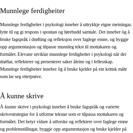
Munnlege ferdigheiter
Kjerneelement
Tverrfaglege tema
Munnlege ferdigheiter i psykologi inneber å uttrykkje eigne meiningar,
lytte til og gi respons i spontan og førebudd samtale. Det inneber òg å
Grunnleggjande ferdigheiter
bruke fagspråk i drøfting og refleksjon over faglege emne, og byggje
opp argumentasjon og tilpasse munnleg tekst til mottakaren og
formålet. Elevane utviklar munnlege ferdigheiter i psykologi når dei
drøftar, reflekterer og presenterer saker åleine og i fellesskap.
Munnlege ferdigheiter inneber òg å bruke kjelder på ein kritisk måte
som lar seg etterprøve.
Å kunne skrive
Å kunne skrive i psykologi inneber å bruke fagspråk og varierte
skrivestrategiar for å utforme tekstar som er tilpassa mottakaren og
formålet. Det betyr vidare å utforske og reflektere over faglege emne
og problemstillingar, byggje opp argumentasjon og bruke kjelder på