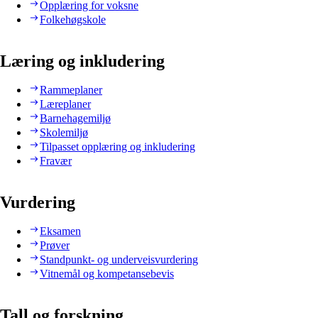
Opplæring for voksne
Folkehøgskole
Læring og inkludering
Rammeplaner
Læreplaner
Barnehagemiljø
Skolemiljø
Tilpasset opplæring og inkludering
Fravær
Vurdering
Eksamen
Prøver
Standpunkt- og underveisvurdering
Vitnemål og kompetansebevis
Tall og forskning