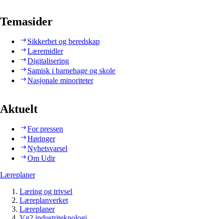
Temasider
Sikkerhet og beredskap
Læremidler
Digitalisering
Samisk i barnehage og skole
Nasjonale minoriteter
Aktuelt
For pressen
Høringer
Nyhetsvarsel
Om Udir
Læreplaner
Læring og trivsel
Læreplanverket
Læreplaner
Vg2 industriteknologi