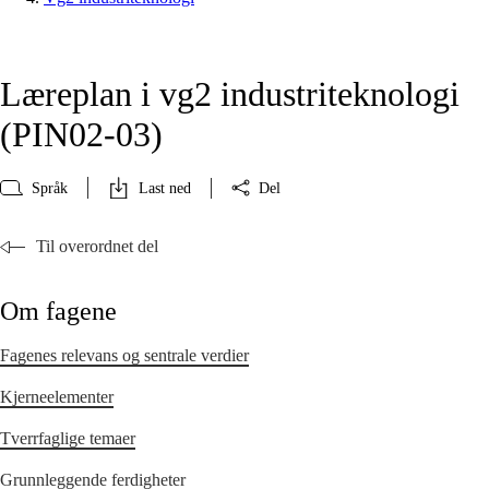
Læreplan i vg2 industriteknologi
(PIN02‑03)
Språk
Last ned
Del
Til overordnet del
Om fagene
Fagenes relevans og sentrale verdier
Kjerneelementer
Tverrfaglige temaer
Grunnleggende ferdigheter