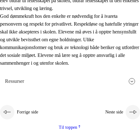
elev bidrar til fellesskapet på skolen, bidrar fellesskapet til den enkeltes
trivsel, utvikling og læring.
God dømmekraft hos den enkelte er nødvendig for å ivareta
personvern og respekt for privatlivet. Respektløse og hatefulle ytringer
skal ikke aksepteres i skolen. Elevene må øves i å opptre hensynsfullt
og utvikle bevissthet om egne holdninger. Ulike
kommunikasjonsformer og bruk av teknologi både beriker og utfordrer
det sosiale miljøet. Elevene må lære seg å opptre ansvarlig i alle
sammenhenger i og utenfor skolen.
Ressurser
Forrige side
Neste side
Til toppen