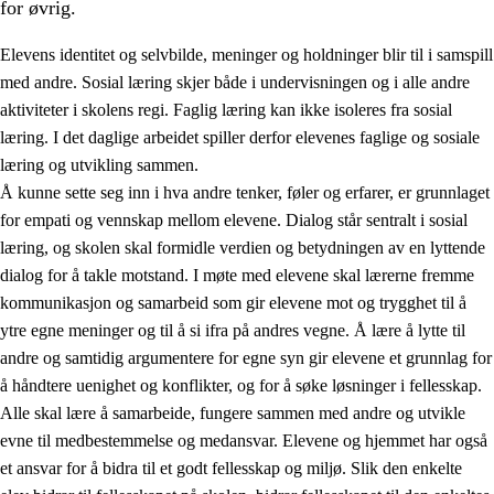
for øvrig.
Elevens identitet og selvbilde, meninger og holdninger blir til i samspill
med andre. Sosial læring skjer både i undervisningen og i alle andre
aktiviteter i skolens regi. Faglig læring kan ikke isoleres fra sosial
læring. I det daglige arbeidet spiller derfor elevenes faglige og sosiale
2.
Prinsipper for læring, utvikling og danning
læring og utvikling sammen.
Å kunne sette seg inn i hva andre tenker, føler og erfarer, er grunnlaget
2.1
Sosial læring og utvikling
for empati og vennskap mellom elevene. Dialog står sentralt i sosial
2.2
Kompetanse i fagene
læring, og skolen skal formidle verdien og betydningen av en lyttende
dialog for å takle motstand. I møte med elevene skal lærerne fremme
2.3
Grunnleggende ferdigheter
kommunikasjon og samarbeid som gir elevene mot og trygghet til å
2.4
Å lære å lære
ytre egne meninger og til å si ifra på andres vegne. Å lære å lytte til
andre og samtidig argumentere for egne syn gir elevene et grunnlag for
Tverrfaglige temaer
å håndtere uenighet og konflikter, og for å søke løsninger i fellesskap.
Alle skal lære å samarbeide, fungere sammen med andre og utvikle
evne til medbestemmelse og medansvar. Elevene og hjemmet har også
et ansvar for å bidra til et godt fellesskap og miljø. Slik den enkelte