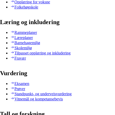
Opplæring for voksne
Folkehøgskole
Læring og inkludering
Rammeplaner
Læreplaner
Barnehagemiljø
Skolemiljø
Tilpasset opplæring og inkludering
Fravær
Vurdering
Eksamen
Prøver
Standpunkt- og underveisvurdering
Vitnemål og kompetansebevis
Tall og forskning