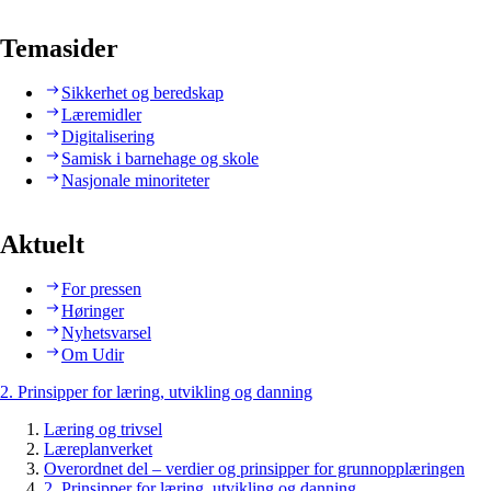
Temasider
Sikkerhet og beredskap
Læremidler
Digitalisering
Samisk i barnehage og skole
Nasjonale minoriteter
Aktuelt
For pressen
Høringer
Nyhetsvarsel
Om Udir
2. Prinsipper for læring, utvikling og danning
Læring og trivsel
Læreplanverket
Overordnet del – verdier og prinsipper for grunnopplæringen
2. Prinsipper for læring, utvikling og danning