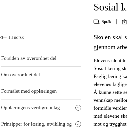
Sosial l
Språk
Skolen skal s
Til norsk
gjennom arbe
Forsiden av overordnet del
Elevens identite
Sosial læring sk
Om overordnet del
Faglig læring kan
elevenes faglig
Formålet med opplæringen
Å kunne sette se
vennskap mellom 
Opplæringens verdigrunnlag
formidle verdien
med elevene sk
Prinsipper for læring, utvikling og
mot og trygghet 