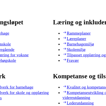
ngsløpet
Læring og inklude
ehage
Rammeplaner
Læreplaner
nskole
Barnehagemiljø
regående
Skolemiljø
æring for voksne
Tilpasset opplæring og
ehøgskole
Fravær
rk
Kompetanse og til
lverk for barnehage
Kvalitet og kompetans
lverk for skole og opplæring
Kompetanseutvikling 
videreutdanning
n
Lederutdanning