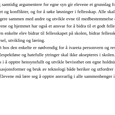
og samtidig argumentere for egne syn gir elevene et grunnlag f
t og konflikter, og for å søke løsninger i fellesskap. Alle skal
gere sammen med andre og utvikle evne til medbestemmelse 
ne og hjemmet har også et ansvar for å bidra til et godt fell
n enkelte elev bidrar til fellesskapet på skolen, bidrar fellessk
vsel, utvikling og læring.
hos den enkelte er nødvendig for å ivareta personvern og re
 Respektløse og hatefulle ytringer skal ikke aksepteres i skolen
i å opptre hensynsfullt og utvikle bevissthet om egne holdni
sjonsformer og bruk av teknologi både beriker og utfordrer 
 Elevene må lære seg å opptre ansvarlig i alle sammenhenger i