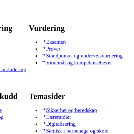
ring
Vurdering
Eksamen
Prøver
Standpunkt- og underveisvurdering
Vitnemål og kompetansebevis
 inkludering
skudd
Temasider
e
Sikkerhet og beredskap
og
Læremidler
Digitalisering
Samisk i barnehage og skole