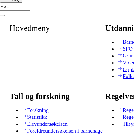
Hovedmeny
Utdanni
Barn
SFO
Grun
Vide
Oppl
Folk
Tall og forskning
Regelve
Forskning
Rege
Statistikk
Rege
Elevundersøkelsen
Tilsy
Foreldreundersøkelsen i barnehage