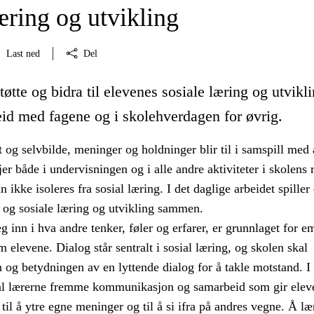
æring og utvikling
Last ned
Del
tøtte og bidra til elevenes sosiale læring og utvikl
id med fagene og i skolehverdagen for øvrig.
t og selvbilde, meninger og holdninger blir til i samspill med 
jer både i undervisningen og i alle andre aktiviteter i skolens r
 ikke isoleres fra sosial læring. I det daglige arbeidet spiller
e og sosiale læring og utvikling sammen.
g inn i hva andre tenker, føler og erfarer, er grunnlaget for e
elevene. Dialog står sentralt i sosial læring, og skolen skal
 og betydningen av en lyttende dialog for å takle motstand. I
al lærerne fremme kommunikasjon og samarbeid som gir elev
til å ytre egne meninger og til å si ifra på andres vegne. Å læ