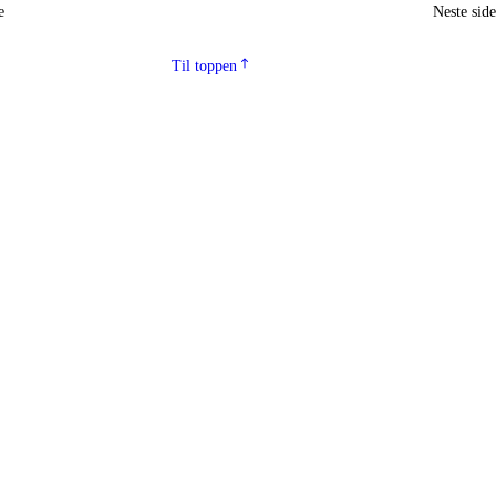
e
Neste sid
Til toppen