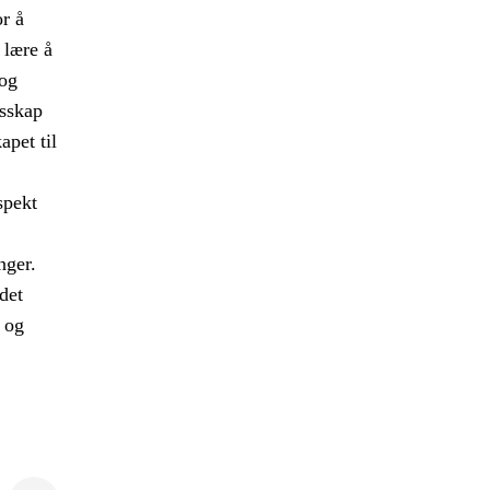
or å
 lære å
og
esskap
apet til
spekt
.
nger.
det
 og