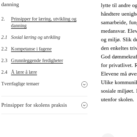
danning
lytte til andre 
håndtere uenighe
2.
Prinsipper for læring, utvikling og
samarbeide, fun
danning
medansvar. Eleve
2.1
Sosial læring og utvikling
og miljø. Slik de
den enkeltes tri
2.2
Kompetanse i fagene
God dømmekraft 
2.3
Grunnleggende ferdigheter
for privatlivet.
2.4
Å lære å lære
Elevene må øves 
Ulike kommunika
Tverrfaglige temaer
sosiale miljøet.
utenfor skolen.
Prinsipper for skolens praksis