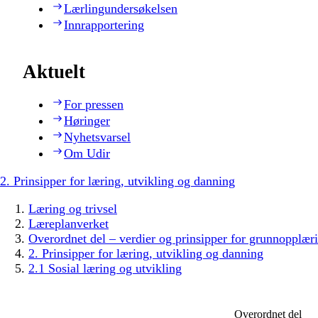
Lærlingundersøkelsen
Innrapportering
Aktuelt
For pressen
Høringer
Nyhetsvarsel
Om Udir
2. Prinsipper for læring, utvikling og danning
Læring og trivsel
Læreplanverket
Overordnet del – verdier og prinsipper for grunnopplær
2. Prinsipper for læring, utvikling og danning
2.1 Sosial læring og utvikling
Overordnet del