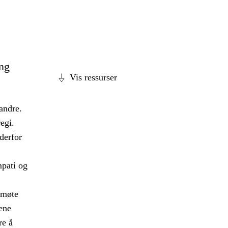
ing
Vis ressurser
andre.
egi.
 derfor
mpati og
 møte
ene
re å