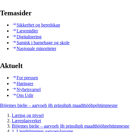
Temasider
Sikkerhet og beredskap
Læremidler
Digitalisering
Samisk i barnehage og skole
Nasjonale minoriteter
Aktuelt
For pressen
Høringer
Nyhetsvarsel
Om Udir
Bijjemes bielie – aarvoeh jïh prinsihph maadthööhpehtimmesne
Læring og trivsel
Læreplanverket
Bijjemes bielie – aarvoeh jïh prinsihph maadthööhpehtimmesne
1. Lïerehtimmien aarvoevåarome