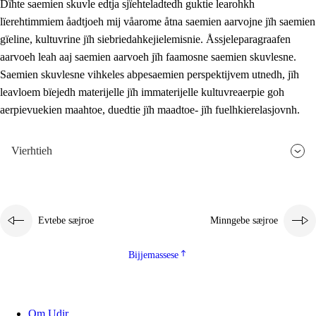
Dïhte saemien skuvle edtja sjïehteladtedh guktie learohkh
lïerehtimmiem åadtjoeh mij våarome åtna saemien aarvojne jïh saemien
gïeline, kultuvrine jïh siebriedahkejielemisnie. Åssjeleparagraafen
aarvoeh leah aaj saemien aarvoeh jïh faamosne saemien skuvlesne.
Saemien skuvlesne vihkeles abpesaemien perspektijvem utnedh, jïh
leavloem bïejedh materijelle jïh immaterijelle kultuvreaerpie goh
aerpievuekien maahtoe, duedtie jïh maadtoe- jïh fuelhkierelasjovnh.
Vierhtieh
Evtebe sæjroe
Minngebe sæjroe
Bijjemassese
Om Udir