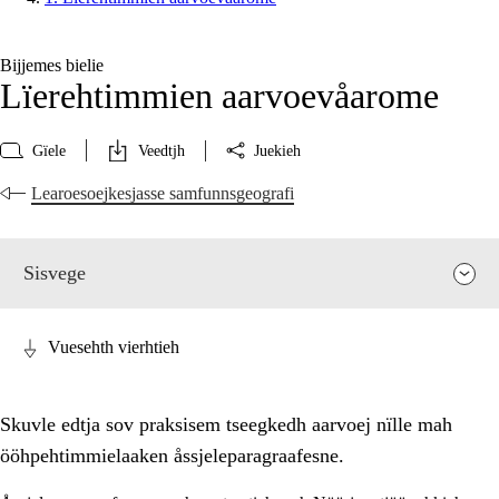
Bijjemes bielie
Lïerehtimmien aarvoevåarome
Gïele
Veedtjh
Juekieh
Learoesoejkesjasse samfunnsgeografi
Sisvege
Vuesehth vierhtieh
Skuvle edtja sov praksisem tseegkedh aarvoej nïlle mah
ööhpehtimmielaaken åssjeleparagraafesne.