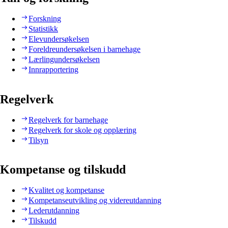
Forskning
Statistikk
Elevundersøkelsen
Foreldreundersøkelsen i barnehage
Lærlingundersøkelsen
Innrapportering
Regelverk
Regelverk for barnehage
Regelverk for skole og opplæring
Tilsyn
Kompetanse og tilskudd
Kvalitet og kompetanse
Kompetanseutvikling og videreutdanning
Lederutdanning
Tilskudd