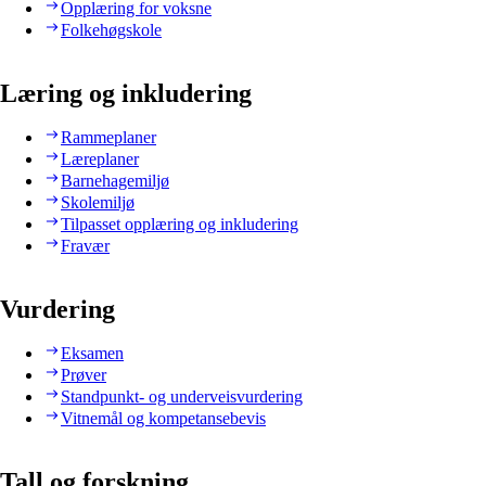
Opplæring for voksne
Folkehøgskole
Læring og inkludering
Rammeplaner
Læreplaner
Barnehagemiljø
Skolemiljø
Tilpasset opplæring og inkludering
Fravær
Vurdering
Eksamen
Prøver
Standpunkt- og underveisvurdering
Vitnemål og kompetansebevis
Tall og forskning