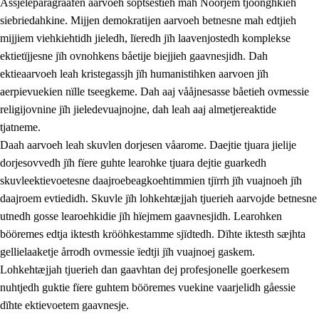
Åssjeleparagraafen aarvoeh soptsestieh mah Nöörjem tjöönghkieh
siebriedahkine. Mijjen demokratijen aarvoeh betnesne mah edtjieh
mijjiem viehkiehtidh jieledh, lïeredh jïh laavenjostedh komplekse
1.
Lïerehtimmien aarvoevåarome
ektietïjjesne jïh ovnohkens båetije biejjieh gaavnesjidh. Dah
ektieaarvoeh leah kristegassjh jïh humanistihken aarvoen jïh
1.1
Almetjeaarvoe
aerpievuekien nïlle tseegkeme. Dah aaj vååjnesasse båetieh ovmessie
1.2
Identiteete jïh kulturellen gellievoete
religijovnine jïh jieledevuajnojne, dah leah aaj almetjereaktide
tjatneme.
1.3
Laejhtehks ussjedimmie jïh etihkeles vuajnoe
Daah aarvoeh leah skuvlen dorjesen våarome. Daejtie tjuara jielije
1.4
Skaepiedimmievoeteaavoe, eadtjohkevoete jïh
dorjesovvedh jïh fïere guhte learohke tjuara dejtie guarkedh
goerehtimmievæljoe
skuvleektievoetesne daajroebeagkoehtimmien tjïrrh jïh vuajnoeh jïh
daajroem evtiedidh. Skuvle jïh lohkehtæjjah tjuerieh aarvojde betnesne
1.5
Eatnemem krööhkestidh jïh byjresegoerkesevoete
utnedh gosse learoehkidie jïh hïejmem gaavnesjidh. Learohken
1.6
Demokratije jïh meatanårrome
bööremes edtja iktesth krööhkestamme sjïdtedh. Dïhte iktesth sæjhta
gellielaaketje årrodh ovmessie ïedtji jïh vuajnoej gaskem.
Lohkehtæjjah tjuerieh dan gaavhtan dej profesjonelle goerkesem
nuhtjedh guktie fïere guhtem bööremes vuekine vaarjelidh gåessie
dïhte ektievoetem gaavnesje.