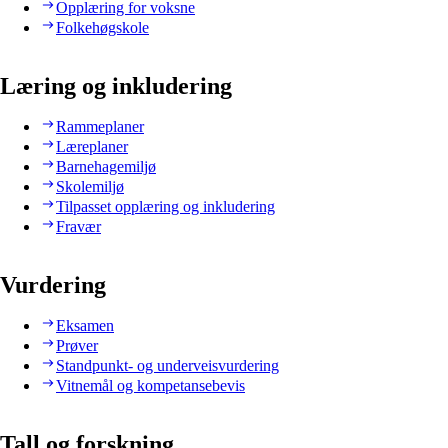
Opplæring for voksne
Folkehøgskole
Læring og inkludering
Rammeplaner
Læreplaner
Barnehagemiljø
Skolemiljø
Tilpasset opplæring og inkludering
Fravær
Vurdering
Eksamen
Prøver
Standpunkt- og underveisvurdering
Vitnemål og kompetansebevis
Tall og forskning