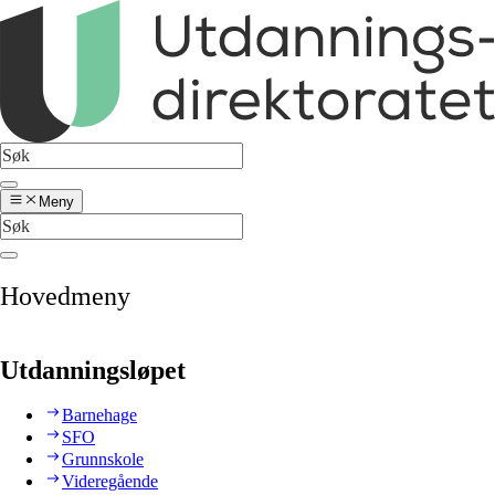
Meny
Hovedmeny
Utdanningsløpet
Barnehage
SFO
Grunnskole
Videregående