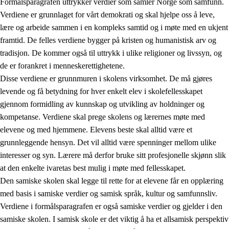
Formålsparagrafen uttrykker verdier som samler Norge som samfunn.
Verdiene er grunnlaget for vårt demokrati og skal hjelpe oss å leve,
lære og arbeide sammen i en kompleks samtid og i møte med en ukjent
1.
Opplæringens verdigrunnlag
framtid. De felles verdiene bygger på kristen og humanistisk arv og
tradisjon. De kommer også til uttrykk i ulike religioner og livssyn, og
1.1
Menneskeverdet
de er forankret i menneskerettighetene.
1.2
Identitet og kulturelt mangfold
Disse verdiene er grunnmuren i skolens virksomhet. De må gjøres
levende og få betydning for hver enkelt elev i skolefellesskapet
1.3
Kritisk tenkning og etisk bevissthet
gjennom formidling av kunnskap og utvikling av holdninger og
1.4
Skaperglede, engasjement og utforskertrang
kompetanse. Verdiene skal prege skolens og lærernes møte med
elevene og med hjemmene. Elevens beste skal alltid være et
1.5
Respekt for naturen og miljøbevissthet
grunnleggende hensyn. Det vil alltid være spenninger mellom ulike
1.6
Demokrati og medvirkning
interesser og syn. Lærere må derfor bruke sitt profesjonelle skjønn slik
at den enkelte ivaretas best mulig i møte med fellesskapet.
Den samiske skolen skal legge til rette for at elevene får en opplæring
med basis i samiske verdier og samisk språk, kultur og samfunnsliv.
Verdiene i formålsparagrafen er også samiske verdier og gjelder i den
samiske skolen. I samisk skole er det viktig å ha et allsamisk perspektiv