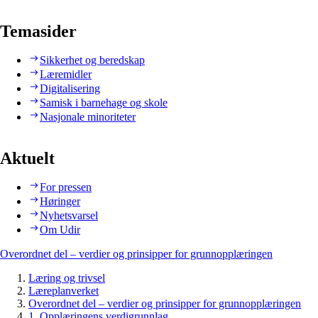
Temasider
Sikkerhet og beredskap
Læremidler
Digitalisering
Samisk i barnehage og skole
Nasjonale minoriteter
Aktuelt
For pressen
Høringer
Nyhetsvarsel
Om Udir
Overordnet del – verdier og prinsipper for grunnopplæringen
Læring og trivsel
Læreplanverket
Overordnet del – verdier og prinsipper for grunnopplæringen
1. Opplæringens verdigrunnlag