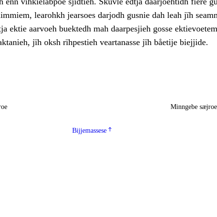
 enn vihkielåbpoe sjidtieh. Skuvle edtja dåarjoehtidh fïere g
edimmiem, learohkh jearsoes darjodh gusnie dah leah jïh seam
dtja ektie aarvoeh buektedh mah daarpesjieh gosse ektievoete
ktanieh, jïh oksh rïhpestieh veartanasse jïh båetije biejjide.
roe
Minngebe sæjro
Bijjemassese