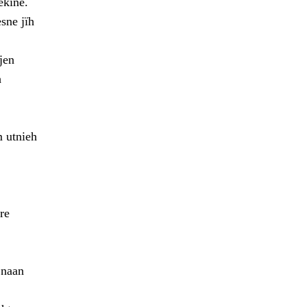
ekine.
sne jïh
jen
h
m utnieh
re
 naan