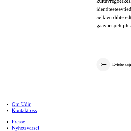
kultuvregoerkesh
identiteeteevti
aejkien dïhte e
gaavnesjieh jïh a
Evtebe sæj
Om Udir
Kontakt oss
Presse
Nyhetsvarsel