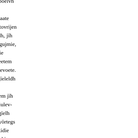
 boelvh
aate
tovrijen
h, jïh
igujmie,
ie
teetem
evoete.
gïeleldh
em jïh
julev-
ïelh
yörtegs
idie