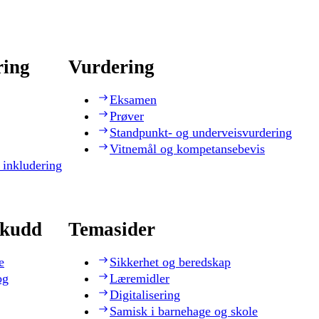
ring
Vurdering
Eksamen
Prøver
Standpunkt- og underveisvurdering
Vitnemål og kompetansebevis
 inkludering
skudd
Temasider
e
Sikkerhet og beredskap
og
Læremidler
Digitalisering
Samisk i barnehage og skole