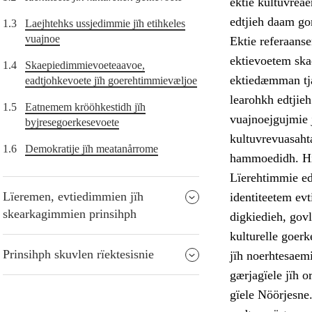
ektie kultuvreae
edtjieh daam go
1.3
Laejhtehks ussjedimmie jïh etihkeles
vuajnoe
Ektie referaanse
ektievoetem skae
1.4
Skaepiedimmievoeteaavoe,
ektiedæmman tjat
eadtjohkevoete jïh goerehtimmievæljoe
learohkh edtjieh
1.5
Eatnemem krööhkestidh jïh
vuajnoejgujmie 
byjresegoerkesevoete
kultuvrevuasahta
1.6
Demokratije jïh meatanårrome
hammoedidh. Hij
Lïerehtimmie edt
Lïeremen, evtiedimmien jïh
identiteetem evt
skearkagimmien prinsihph
digkiedieh, govl
kulturelle goerk
Prinsihph skuvlen rïektesisnie
jïh noerhtesaem
gærjagïele jïh 
gïele Nöörjesne