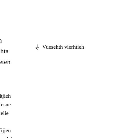
h
Vuesehth vierhtieh
hta
eten
tjieh
tesne
elie
ijjen