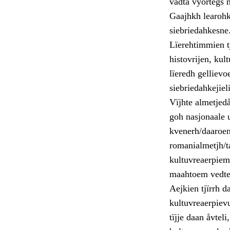
vadta vyörtegs 
Gaajhkh learohkh
siebriedahkesne
Lïerehtimmien t
histovrijen, kul
lïeredh gellievo
siebriedahkejiel
Vïjhte almetjed
goh nasjonaale u
kvenerh/daaroen
romanialmetjh/t
kultuvreaerpiem
maahtoem vedte
Aejkien tjïrrh d
kultuvreaerpiev
tïjje daan åvtel