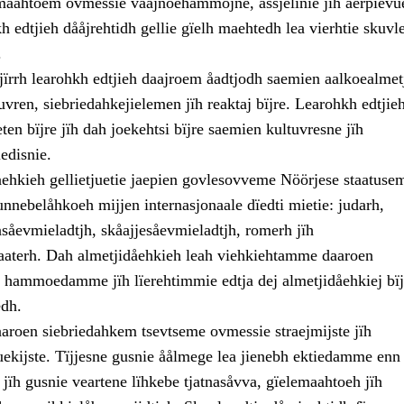
maahtoem ovmessie våajnoehammojne, åssjelinie jïh aerpievu
 edtjieh dååjrehtidh gellie gïelh maehtedh lea vierhtie skuvle
.
jïrrh learohkh edtjieh daajroem åadtjodh saemien aalkoealmet
tuvren, siebriedahkejielemen jïh reaktaj bïjre. Learohkh edtjie
eten bïjre jïh dah joekehtsi bïjre saemien kultuvresne jïh
iedisnie.
åehkieh gellietjuetie jaepien govlesovveme Nöörjese staatuse
nnebelåhkoeh mijjen internasjonaale dïedti mietie: judarh,
såevmieladtjh, skåajjesåevmieladtjh, romerh jïh
aaterh. Dah almetjidåehkieh leah viehkiehtamme daaroen
 hammoedamme jïh lïerehtimmie edtja dej almetjidåehkiej bïj
dh.
aaroen siebriedahkem tsevtseme ovmessie straejmijste jïh
uekijste. Tïjjesne gusnie åålmege lea jienebh ektiedamme enn
i, jïh gusnie veartene lïhkebe tjatnasåvva, gïelemaahtoeh jïh