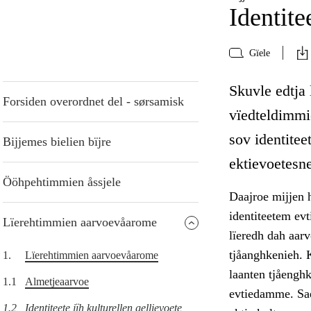
Identite
Gïele
Skuvle edtja 
Forsiden overordnet del - sørsamisk
vïedteldimmi
sov identitee
Bijjemes bielien bïjre
ektievoetesne
Ööhpehtimmien åssjele
Daajroe mijjen h
identiteetem ev
Lïerehtimmien aarvoevåarome
lïeredh dah aar
tjåanghkenieh. K
1.
Lïerehtimmien aarvoevåarome
laanten tjåenghk
1.1
Almetjeaarvoe
evtiedamme. Sae
1.2
Identiteete jïh kulturellen gellievoete