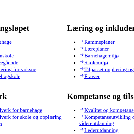
ngsløpet
Læring og inklude
ehage
Rammeplaner
Læreplaner
nskole
Barnehagemiljø
regående
Skolemiljø
æring for voksne
Tilpasset opplæring og
ehøgskole
Fravær
rk
Kompetanse og til
lverk for barnehage
Kvalitet og kompetans
lverk for skole og opplæring
Kompetanseutvikling 
videreutdanning
n
Lederutdanning