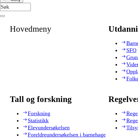
Hovedmeny
Utdanni
Barn
SFO
Grun
Vide
Oppl
Folk
Tall og forskning
Regelve
Forskning
Rege
Statistikk
Rege
Elevundersøkelsen
Tilsy
Foreldreundersøkelsen i barnehage