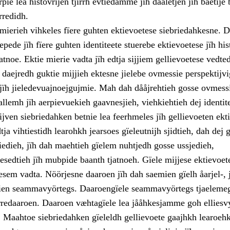
rpie lea histovrijen tjïrrh evtiedamme jïh daaletjen jïh båetije
rredidh.
mierieh vihkeles fïere guhten ektievoetese siebriedahkesne. D
pede jïh fïere guhten identiteete stuerebe ektievoetese jïh his
noe. Ektie mierie vadta jïh edtja sijjiem gellievoetese vedted
 daejredh guktie mijjieh ektesne jielebe ovmessie perspektijv
jïh jieledevuajnoejgujmie. Mah dah dååjrehtieh gosse ovmess
llemh jïh aerpievuekieh gaavnesjieh, viehkiehtieh dej identi
ven siebriedahken betnie lea feerhmeles jïh gellievoeten ekti
ja vihtiestidh learohkh jearsoes gïeleutnijh sjidtieh, dah dej 
iedieh, jïh dah maehtieh gïelem nuhtjedh gosse ussjedieh,
esedtieh jïh mubpide baanth tjatnoeh. Gïele mijjese ektievoet
esem vadta. Nöörjesne daaroen jïh dah saemien gïelh åarjel-, 
ien seammavyörtegs. Daaroengïele seammavyörtegs tjaelemeg
orredaaroen. Daaroen væhtagïele lea jååhkesjamme goh elliesv
. Maahtoe siebriedahken gïeleldh gellievoete gaajhkh learoehk