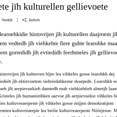
ete jïh kulturellen gellievoete
Veedtjh
Juekieh
learoehkidie histovrijen jïh kulturellen daajroem jï
em vedtedh jïh viehkehte fïere guhte learohke maa
tem gorredidh jïh evtiedidh feerhmeles jïh gellievo
.
istovrijen jïh kultuvren bïjre lea vihkeles gosse learohkh dej
tiedieh jïh ektievoetem siebriedahkesne skaepede. Learohkh ed
voeh jïh aerpievuekieh damtedh mah viehkiehtieh almetjh laan
risteles jïh humanistihken aarvoe jïh aerpievuekie vihkeles bi
ies kultuvreaerpeste jïh vihkeles gosse mijjen demokratijem
mien kultuvreaerpie lea bielie kultuvreaerpeste Nöörjesne. M