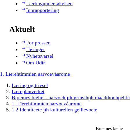
Lærlingundersøkelsen
Innrapportering
Aktuelt
For pressen
Høringer
Nyhetsvarsel
Om Udir
1. Lïerehtimmien aarvoevåarome
Læring og trivsel
Læreplanverket
Bijjemes bielie – aarvoeh jïh prinsihph maadthööhpeh
1. Lïerehtimmien aarvoevåarome
1.2 Identiteete jïh kulturellen gellievoete
Bijjemes bielie