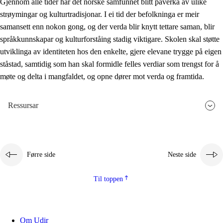
Gjennom alle tider har det norske samfunnet blitt påverka av ulike
strøymingar og kulturtradisjonar. I ei tid der befolkninga er meir
samansett enn nokon gong, og der verda blir knytt tettare saman, blir
språkkunnskapar og kulturforståing stadig viktigare. Skolen skal støtte
utviklinga av identiteten hos den enkelte, gjere elevane trygge på eigen
ståstad, samtidig som han skal formidle felles verdiar som trengst for å
møte og delta i mangfaldet, og opne dører mot verda og framtida.
Ressursar
Førre side
Neste side
Til toppen
Om Udir