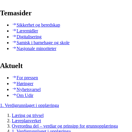
Temasider
Sikkerhet og beredskap
Læremidler
Digitalisering
Samisk i barnehage og skole
Nasjonale minoriteter
Aktuelt
For pressen
Høringer
Nyhetsvarsel
Om Udir
1. Verdigrunnlaget i opplæringa
Læring og trivsel
Læreplanverket
Overordna del – verdiar og prinsipp for grunnopplæringa
1. Verdigrunnlaget i opplæringa