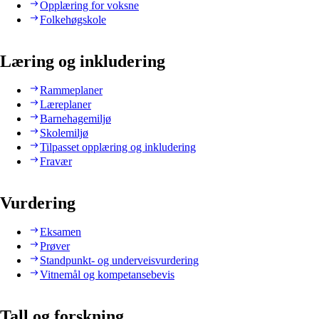
Opplæring for voksne
Folkehøgskole
Læring og inkludering
Rammeplaner
Læreplaner
Barnehagemiljø
Skolemiljø
Tilpasset opplæring og inkludering
Fravær
Vurdering
Eksamen
Prøver
Standpunkt- og underveisvurdering
Vitnemål og kompetansebevis
Tall og forskning