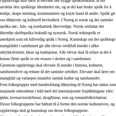
Opplæringa skal sikre at elevane blir trygge språkbrukarar, at dei
utviklar den språklege identiteten sin, og at dei kan bruke språk for å
tenkje, skape meining, kommunisere og knyte band til andre. Språk gir
oss tilhøyrsle og kulturell bevisstheit. I Noreg er norsk og dei samiske
språka sør-, lule- og nordsamisk likeverdige. Norsk omfattar dei
likestilte skriftspråka bokmål og nynorsk. Norsk teiknspråk er
anerkjent som eit fullverdig språk i Noreg. Kunnskap om det språklege
mangfaldet i samfunnet gir alle elevar verdifull innsikt i ulike
uttrykksformer, idear og tradisjonar. Alle elevar skal få erfare at det å
kunne fleire språk er ein ressurs i skolen og i samfunnet.
Gjennom opplæringa skal elevane få innsikt i historia, kulturen,
samfunnslivet og rettane til det samiske urfolket. Elevane skal lære om
mangfald og variasjon innanfor samisk kultur og samfunnsliv.
Fem folkegrupper med hundreårlang tilknyting til Noreg har status som
nasjonale minoritetar i tråd med dei internasjonale forpliktingane våre:
jødar, kvenar/norskfinnar, skogfinnar, rom og romanifolket/taterar.
Desse folkegruppene har bidratt til å forme den norske kulturarven, og
opplæringa skal gi kunnskap om desse folkegruppene.