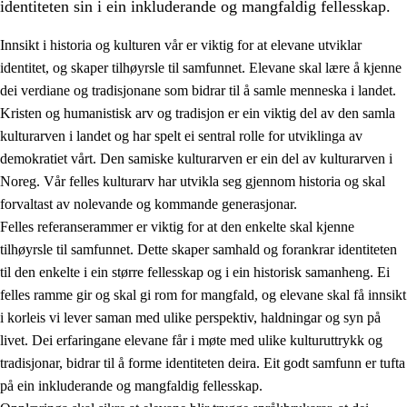
identiteten sin i ein inkluderande og mangfaldig fellesskap.
Innsikt i historia og kulturen vår er viktig for at elevane utviklar
identitet, og skaper tilhøyrsle til samfunnet. Elevane skal lære å kjenne
1.
Verdigrunnlaget i opplæringa
dei verdiane og tradisjonane som bidrar til å samle menneska i landet.
Kristen og humanistisk arv og tradisjon er ein viktig del av den samla
1.1
Menneskeverdet
kulturarven i landet og har spelt ei sentral rolle for utviklinga av
1.2
Identitet og kulturelt mangfald
demokratiet vårt. Den samiske kulturarven er ein del av kulturarven i
Noreg. Vår felles kulturarv har utvikla seg gjennom historia og skal
1.3
Kritisk tenking og etisk bevisstheit
forvaltast av nolevande og kommande generasjonar.
1.4
Skaparglede, engasjement og utforskartrong
Felles referanserammer er viktig for at den enkelte skal kjenne
tilhøyrsle til samfunnet. Dette skaper samhald og forankrar identiteten
1.5
Respekt for naturen og miljøbevisstheit
til den enkelte i ein større fellesskap og i ein historisk samanheng. Ei
1.6
Demokrati og medverknad
felles ramme gir og skal gi rom for mangfald, og elevane skal få innsikt
i korleis vi lever saman med ulike perspektiv, haldningar og syn på
livet. Dei erfaringane elevane får i møte med ulike kulturuttrykk og
tradisjonar, bidrar til å forme identiteten deira. Eit godt samfunn er tufta
på ein inkluderande og mangfaldig fellesskap.