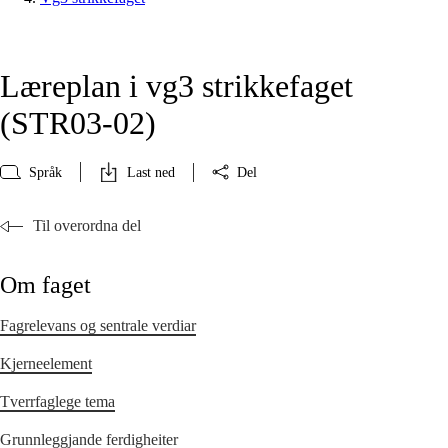
Læreplan i vg3 strikkefaget
(STR03‑02)
Språk
Last ned
Del
Til overordna del
Om faget
Fagrelevans og sentrale verdiar
Kjerneelement
Tverrfaglege tema
Grunnleggjande ferdigheiter