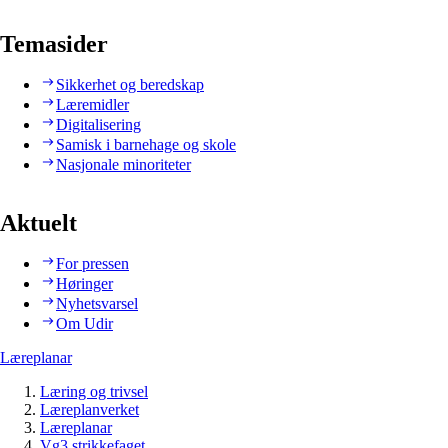
Temasider
Sikkerhet og beredskap
Læremidler
Digitalisering
Samisk i barnehage og skole
Nasjonale minoriteter
Aktuelt
For pressen
Høringer
Nyhetsvarsel
Om Udir
Læreplanar
Læring og trivsel
Læreplanverket
Læreplanar
Vg3 strikkefaget