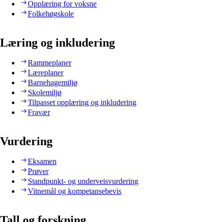
Opplæring for voksne
Folkehøgskole
Læring og inkludering
Rammeplaner
Læreplaner
Barnehagemiljø
Skolemiljø
Tilpasset opplæring og inkludering
Fravær
Vurdering
Eksamen
Prøver
Standpunkt- og underveisvurdering
Vitnemål og kompetansebevis
Tall og forskning