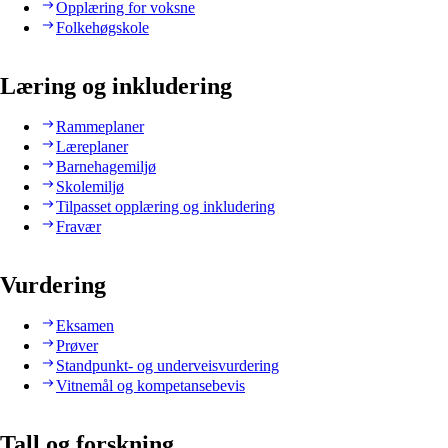
Opplæring for voksne
Folkehøgskole
Læring og inkludering
Rammeplaner
Læreplaner
Barnehagemiljø
Skolemiljø
Tilpasset opplæring og inkludering
Fravær
Vurdering
Eksamen
Prøver
Standpunkt- og underveisvurdering
Vitnemål og kompetansebevis
Tall og forskning