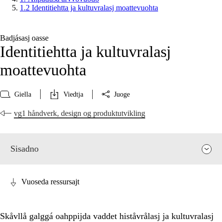
1.2 Identitiehtta ja kultuvralasj moattevuohta
Badjásasj oasse
Identitiehtta ja kultuvralasj
moattevuohta
Giella
Viedtja
Juoge
vg1 håndverk, design og produktutvikling
Sisadno
Vuoseda ressursajt
Skåvllå galggá oahppijda vaddet histåvrålasj ja kultuvralasj