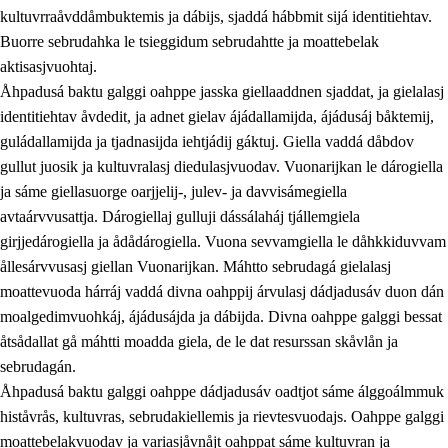
kultuvrraåvddåmbuktemis ja dábijs, sjaddá hábbmit sijá identitiehtav.
Buorre sebrudahka le tsieggidum sebrudahtte ja moattebelak
aktisasjvuohtaj.
Åhpadusá baktu galggi oahppe jasska giellaaddnen sjaddat, ja gielalasj
identitiehtav åvdedit, ja adnet gielav ájádallamijda, ájádusáj båktemij,
guládallamijda ja tjadnasijda iehtjádij gáktuj. Giella vaddá dåbdov
gullut juosik ja kultuvralasj diedulasjvuodav. Vuonarijkan le dárogiella
ja sáme giellasuorge oarjjelij-, julev- ja davvisámegiella
avtaárvvusattja. Dárogiellaj gulluji dássálaháj tjállemgiela
girjjedárogiella ja ådådárogiella. Vuona sevvamgiella le dåhkkiduvvam
ållesárvvusasj giellan Vuonarijkan. Máhtto sebrudagá gielalasj
moattevuoda hárráj vaddá divna oahppij árvulasj dádjadusáv duon dán
moalgedimvuohkáj, ájádusájda ja dábijda. Divna oahppe galggi bessat
åtsådallat gå máhtti moadda giela, de le dat resurssan skåvlån ja
sebrudagán.
Åhpadusá baktu galggi oahppe dádjadusáv oadtjot sáme álggoálmmuk
histåvrås, kultuvras, sebrudakiellemis ja rievtesvuodajs. Oahppe galggi
moattebelakvuodav ja variasjåvnåjt oahppat sáme kultuvran ja