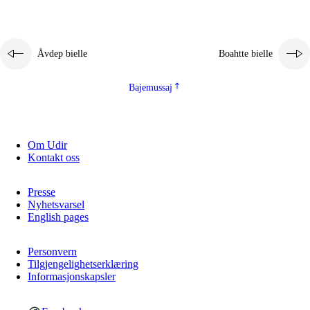
Åvdep bielle
Boahtte bielle
Bajemussaj
Om Udir
Kontakt oss
Presse
Nyhetsvarsel
English pages
Personvern
Tilgjengelighetserklæring
Informasjonskapsler