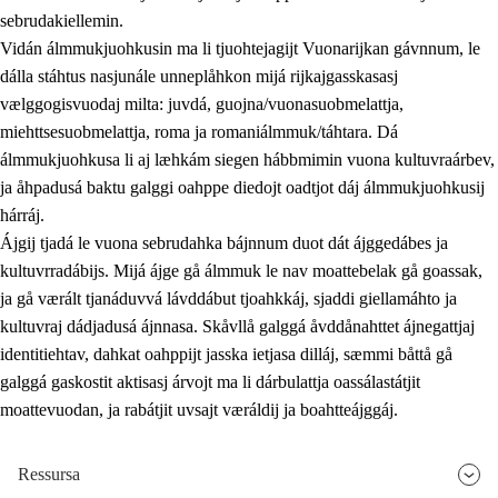
sebrudakiellemin.
Vidán álmmukjuohkusin ma li tjuohtejagijt Vuonarijkan gávnnum, le
dálla stáhtus nasjunále unneplåhkon mijá rijkajgasskasasj
vælggogisvuodaj milta: juvdá, guojna/vuonasuobmelattja,
miehttsesuobmelattja, roma ja romaniálmmuk/táhtara. Dá
álmmukjuohkusa li aj læhkám siegen hábbmimin vuona kultuvraárbev,
ja åhpadusá baktu galggi oahppe diedojt oadtjot dáj álmmukjuohkusij
hárráj.
Ájgij tjadá le vuona sebrudahka bájnnum duot dát ájggedábes ja
kultuvrradábijs. Mijá ájge gå álmmuk le nav moattebelak gå goassak,
ja gå værált tjanáduvvá lávddábut tjoahkkáj, sjaddi giellamáhto ja
kultuvraj dádjadusá ájnnasa. Skåvllå galggá åvddånahttet ájnegattjaj
identitiehtav, dahkat oahppijt jasska ietjasa dilláj, sæmmi båttå gå
galggá gaskostit aktisasj árvojt ma li dárbulattja oassálastátjit
moattevuodan, ja rabátjit uvsajt væráldij ja boahtteájggáj.
Ressursa