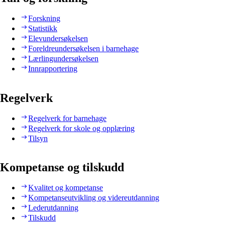
Forskning
Statistikk
Elevundersøkelsen
Foreldreundersøkelsen i barnehage
Lærlingundersøkelsen
Innrapportering
Regelverk
Regelverk for barnehage
Regelverk for skole og opplæring
Tilsyn
Kompetanse og tilskudd
Kvalitet og kompetanse
Kompetanseutvikling og videreutdanning
Lederutdanning
Tilskudd