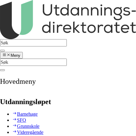
Meny
Hovedmeny
Utdanningsløpet
Barnehage
SFO
Grunnskole
Videregående