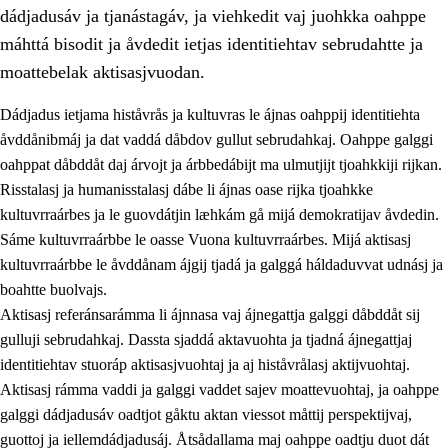
dádjadusáv ja tjanástagáv, ja viehkedit vaj juohkka oahppe
máhttá bisodit ja åvdedit ietjas identitiehtav sebrudahtte ja
moattebelak aktisasjvuodan.
Dádjadus ietjama histåvrås ja kultuvras le ájnas oahppij identitiehta
1.
Åhpadusá árvvovuodo
åvddånibmáj ja dat vaddá dåbdov gullut sebrudahkaj. Oahppe galggi
oahppat dåbddåt daj árvojt ja árbbedábijt ma ulmutjijt tjoahkkiji rijkan.
1.1
Almasjárvvo
Risstalasj ja humanisstalasj dábe li ájnas oase rijka tjoahkke
1.2
Identitiehtta ja kultuvralasj moattevuohta
kultuvrraárbes ja le guovdátjin læhkám gå mijá demokratijav åvdedin.
Sáme kultuvrraárbbe le oasse Vuona kultuvrraárbes. Mijá aktisasj
1.3
Lájttális ájádallam ja estetihkalasj diedulasjvuohta
kultuvrraárbbe le åvddånam ájgij tjadá ja galggá háldaduvvat udnásj ja
1.4
Dahkamávvo, berustibme ja diehtemvájnogisvuohta
boahtte buolvajs.
Aktisasj referánsarámma li ájnnasa vaj ájnegattja galggi dåbddåt sij
1.5
Vieledus luonnduj ja birásdiedulasjvuohta
gulluji sebrudahkaj. Dassta sjaddá aktavuohta ja tjadná ájnegattjaj
1.6
Demokratijja ja oassálasstem
identitiehtav stuoráp aktisasjvuohtaj ja aj histåvrålasj aktijvuohtaj.
Aktisasj rámma vaddi ja galggi vaddet sajev moattevuohtaj, ja oahppe
galggi dádjadusáv oadtjot gåktu aktan viessot måttij perspektijvaj,
guottoj ja iellemdádjadusáj. Åtsådallama maj oahppe oadtju duot dát