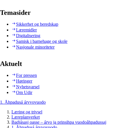
Temasider
Sikkerhet og beredskap
Læremidler
Digitalisering
Samisk i barnehage og skole
Nasjonale minoriteter
Aktuelt
For pressen
Høringer
Nyhetsvarsel
Om Udir
1. Åhpadusá árvvovuodo
Læring og trivsel
Læreplanverket
Badjásasj oasse – árvo ja prinsihpa vuodoåhpadussaj
1. Åhpadusá árvvovuodo