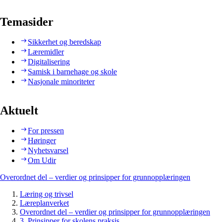
Temasider
Sikkerhet og beredskap
Læremidler
Digitalisering
Samisk i barnehage og skole
Nasjonale minoriteter
Aktuelt
For pressen
Høringer
Nyhetsvarsel
Om Udir
Overordnet del – verdier og prinsipper for grunnopplæringen
Læring og trivsel
Læreplanverket
Overordnet del – verdier og prinsipper for grunnopplæringen
3. Prinsipper for skolens praksis