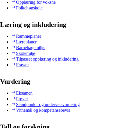
Opplæring for voksne
Folkehøgskole
Læring og inkludering
Rammeplaner
Læreplaner
Barnehagemiljø
Skolemiljø
Tilpasset opplæring og inkludering
Fravær
Vurdering
Eksamen
Prøver
Standpunkt- og underveisvurdering
Vitnemål og kompetansebevis
Tall og forskning