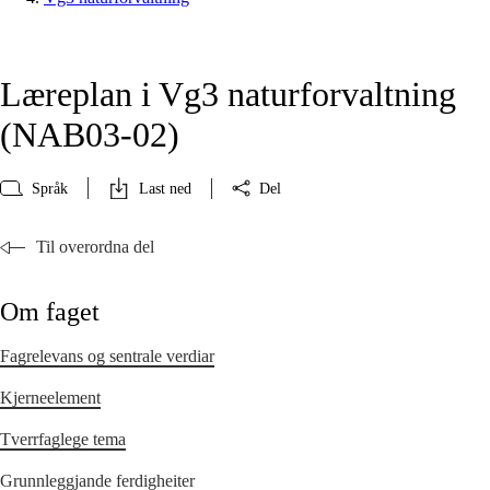
Læreplan i Vg3 naturforvaltning
(NAB03‑02)
Språk
Last ned
Del
Til overordna del
Om faget
Fagrelevans og sentrale verdiar
Kjerneelement
Tverrfaglege tema
Grunnleggjande ferdigheiter