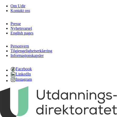
Om Udir
Kontakt oss
Presse
Nyhetsvarsel
English pages
Personvern
Tilgjengelighetserklæring
Informasjonskapsler
Facebook
LinkedIn
Instagram