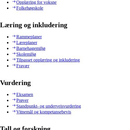
Opplæring for voksne
Folkehøgskole
Læring og inkludering
Rammeplaner
Læreplaner
Barnehagemiljø
Skolemiljø
Tilpasset opplæring og inkludering
Fravær
Vurdering
Eksamen
Prøver
Standpunkt- og underveisvurdering
Vitnemål og kompetansebevis
Tall og forskning