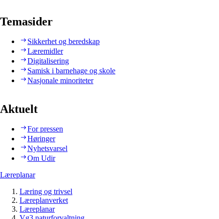
Temasider
Sikkerhet og beredskap
Læremidler
Digitalisering
Samisk i barnehage og skole
Nasjonale minoriteter
Aktuelt
For pressen
Høringer
Nyhetsvarsel
Om Udir
Læreplanar
Læring og trivsel
Læreplanverket
Læreplanar
Vg3 naturforvaltning