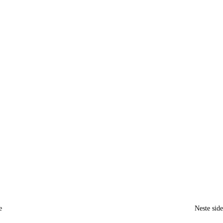
e
Neste sid