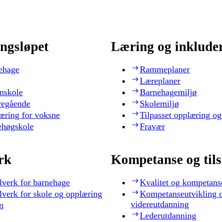
ngsløpet
Læring og inklude
ehage
Rammeplaner
Læreplaner
nskole
Barnehagemiljø
regående
Skolemiljø
æring for voksne
Tilpasset opplæring og
ehøgskole
Fravær
rk
Kompetanse og til
lverk for barnehage
Kvalitet og kompetans
lverk for skole og opplæring
Kompetanseutvikling 
videreutdanning
n
Lederutdanning