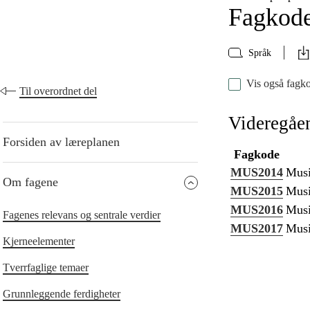
Fagkod
Språk
Vis også fagko
Til overordnet del
Videregåe
Forsiden av læreplanen
Fagkode
MUS2014
Musi
Om fagene
MUS2015
Musi
MUS2016
Musi
Fagenes relevans og sentrale verdier
MUS2017
Musi
Kjerneelementer
Tverrfaglige temaer
Grunnleggende ferdigheter