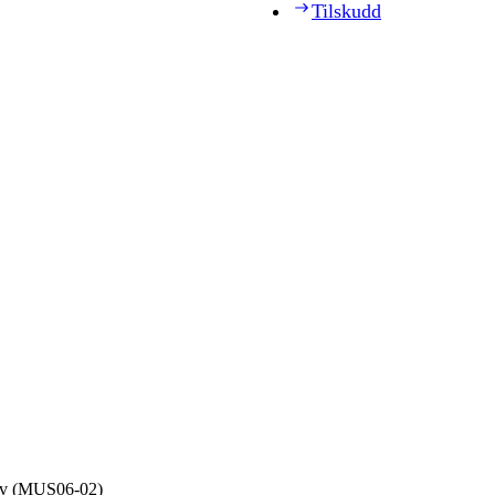
Tilskudd
tiv (MUS06‑02)