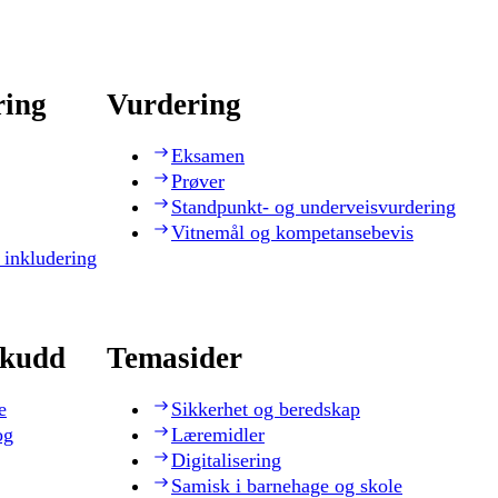
ring
Vurdering
Eksamen
Prøver
Standpunkt- og underveisvurdering
Vitnemål og kompetansebevis
 inkludering
skudd
Temasider
e
Sikkerhet og beredskap
og
Læremidler
Digitalisering
Samisk i barnehage og skole