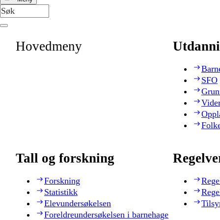
Hovedmeny
Utdanni
Barn
SFO
Grun
Vide
Oppl
Folk
Tall og forskning
Regelve
Forskning
Rege
Statistikk
Rege
Elevundersøkelsen
Tilsy
Foreldreundersøkelsen i barnehage