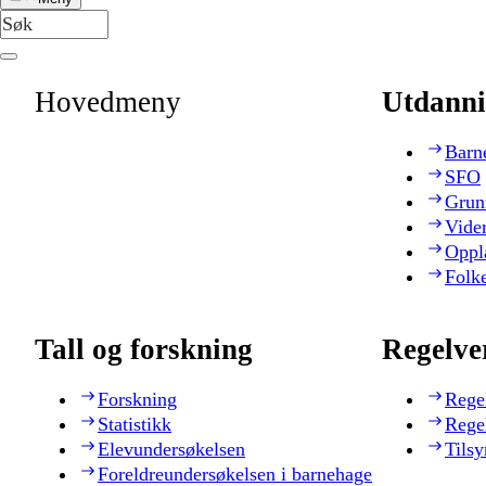
Hovedmeny
Utdanni
Barn
SFO
Grun
Vide
Oppl
Folk
Tall og forskning
Regelve
Forskning
Rege
Statistikk
Rege
Elevundersøkelsen
Tilsy
Foreldreundersøkelsen i barnehage