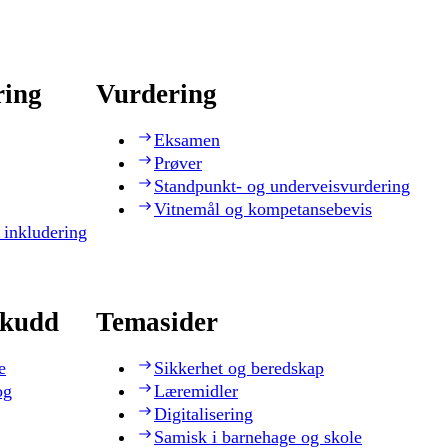
ring
Vurdering
Eksamen
Prøver
Standpunkt- og underveisvurdering
Vitnemål og kompetansebevis
 inkludering
skudd
Temasider
e
Sikkerhet og beredskap
og
Læremidler
Digitalisering
Samisk i barnehage og skole