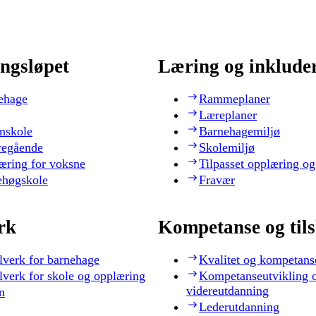
ngsløpet
Læring og inklude
ehage
Rammeplaner
Læreplaner
nskole
Barnehagemiljø
regående
Skolemiljø
æring for voksne
Tilpasset opplæring og
ehøgskole
Fravær
rk
Kompetanse og til
lverk for barnehage
Kvalitet og kompetans
lverk for skole og opplæring
Kompetanseutvikling 
videreutdanning
n
Lederutdanning