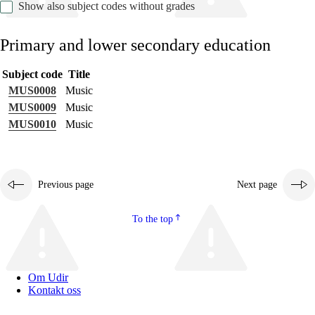
Show also subject codes without grades
Primary and lower secondary education
Subject code
Title
Relevance and central values
MUS0008
Music
Core elements
MUS0009
Music
MUS0010
Music
Interdisciplinary topics
Basic skills
Previous page
Next page
To the top
Om Udir
Kontakt oss