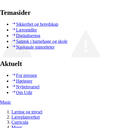
Temasider
Sikkerhet og beredskap
Læremidler
Digitalisering
Samisk i barnehage og skole
Nasjonale minoriteter
Aktuelt
For pressen
Høringer
Nyhetsvarsel
Om Udir
Music
Læring og trivsel
Læreplanverket
Curricula
Music