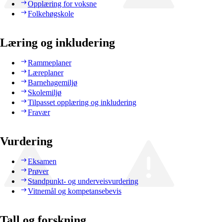
Opplæring for voksne
Folkehøgskole
Læring og inkludering
Rammeplaner
Læreplaner
Barnehagemiljø
Skolemiljø
Tilpasset opplæring og inkludering
Fravær
Vurdering
Eksamen
Prøver
Standpunkt- og underveisvurdering
Vitnemål og kompetansebevis
Tall og forskning