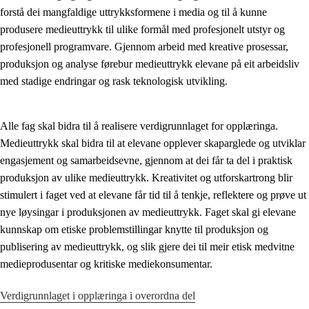
forstå dei mangfaldige uttrykksformene i media og til å kunne
Kjerneelement
produsere medieuttrykk til ulike formål med profesjonelt utstyr og
profesjonell programvare. Gjennom arbeid med kreative prosessar,
Tverrfaglege tema
produksjon og analyse førebur medieuttrykk elevane på eit arbeidsliv
Grunnleggjande ferdigheiter
med stadige endringar og rask teknologisk utvikling.
Alle fag skal bidra til å realisere verdigrunnlaget for opplæringa.
Medieuttrykk skal bidra til at elevane opplever skaparglede og utviklar
engasjement og samarbeidsevne, gjennom at dei får ta del i praktisk
produksjon av ulike medieuttrykk. Kreativitet og utforskartrong blir
stimulert i faget ved at elevane får tid til å tenkje, reflektere og prøve ut
nye løysingar i produksjonen av medieuttrykk. Faget skal gi elevane
kunnskap om etiske problemstillingar knytte til produksjon og
publisering av medieuttrykk, og slik gjere dei til meir etisk medvitne
medieprodusentar og kritiske mediekonsumentar.
Verdigrunnlaget i opplæringa i overordna del