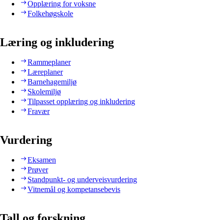
Opplæring for voksne
Folkehøgskole
Læring og inkludering
Rammeplaner
Læreplaner
Barnehagemiljø
Skolemiljø
Tilpasset opplæring og inkludering
Fravær
Vurdering
Eksamen
Prøver
Standpunkt- og underveisvurdering
Vitnemål og kompetansebevis
Tall og forskning