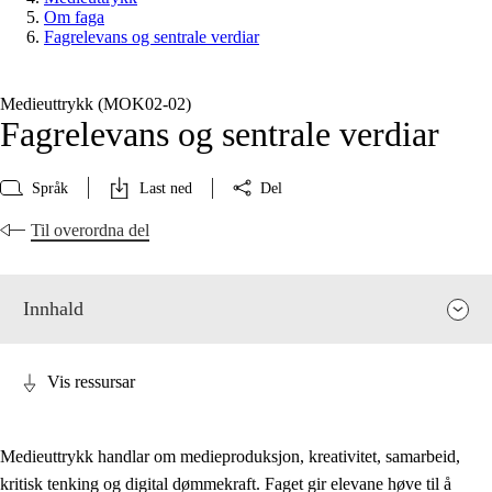
Om faga
Fagrelevans og sentrale verdiar
Medieuttrykk (MOK02‑02)
Fagrelevans og sentrale verdiar
Språk
Last ned
Del
Til overordna del
Innhald
Vis ressursar
Medieuttrykk handlar om medieproduksjon, kreativitet, samarbeid,
kritisk tenking og digital dømmekraft. Faget gir elevane høve til å
Fagrelevans og sentrale verdiar