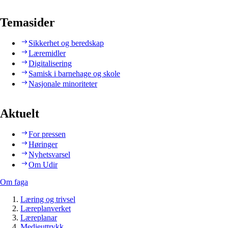
Temasider
Sikkerhet og beredskap
Læremidler
Digitalisering
Samisk i barnehage og skole
Nasjonale minoriteter
Aktuelt
For pressen
Høringer
Nyhetsvarsel
Om Udir
Om faga
Læring og trivsel
Læreplanverket
Læreplanar
Medieuttrykk