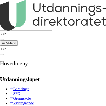
Meny
Hovedmeny
Utdanningsløpet
Barnehage
SFO
Grunnskole
Videregående