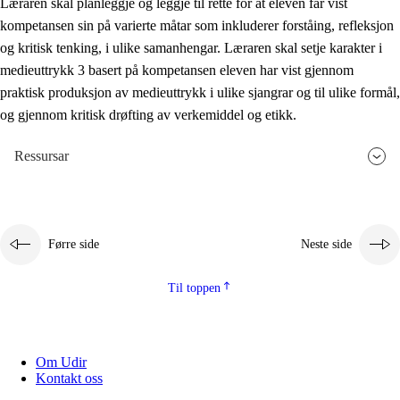
Læraren skal planleggje og leggje til rette for at eleven får vist
kompetansen sin på varierte måtar som inkluderer forståing, refleksjon
og kritisk tenking, i ulike samanhengar. Læraren skal setje karakter i
medieuttrykk 3 basert på kompetansen eleven har vist gjennom
praktisk produksjon av medieuttrykk i ulike sjangrar og til ulike formål,
og gjennom kritisk drøfting av verkemiddel og etikk.
Ressursar
Førre side
Neste side
Til toppen
Om Udir
Kontakt oss