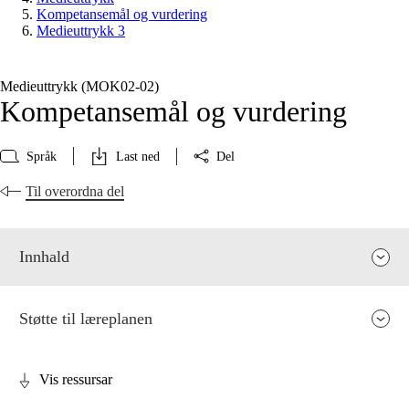
Kompetansemål og vurdering
Medieuttrykk 3
Medieuttrykk (MOK02‑02)
Kompetansemål og vurdering
Språk
Last ned
Del
Til overordna del
Innhald
Støtte til læreplanen
Vis ressursar
Fagrelevans og sentrale verdiar