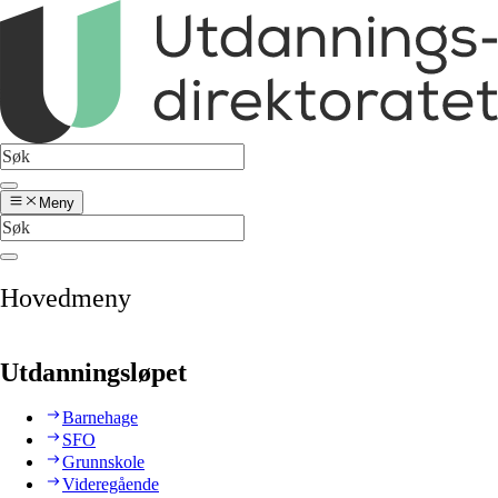
Meny
Hovedmeny
Utdanningsløpet
Barnehage
SFO
Grunnskole
Videregående