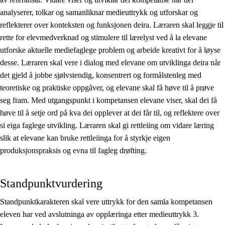
analyserer, tolkar og samanliknar medieuttrykk og utforskar og
reflekterer over konteksten og funksjonen deira. Læraren skal leggje til
rette for elevmedverknad og stimulere til lærelyst ved å la elevane
utforske aktuelle mediefaglege problem og arbeide kreativt for å løyse
desse. Læraren skal vere i dialog med elevane om utviklinga deira når
det gjeld å jobbe sjølvstendig, konsentrert og formålstenleg med
teoretiske og praktiske oppgåver, og elevane skal få høve til å prøve
seg fram. Med utgangspunkt i kompetansen elevane viser, skal dei få
høve til å setje ord på kva dei opplever at dei får til, og reflektere over
si eiga faglege utvikling. Læraren skal gi rettleiing om vidare læring
slik at elevane kan bruke rettleiinga for å styrkje eigen
produksjonspraksis og evna til fagleg drøfting.
Standpunktvurdering
Standpunktkarakteren skal vere uttrykk for den samla kompetansen
eleven har ved avslutninga av opplæringa etter medieuttrykk 3.