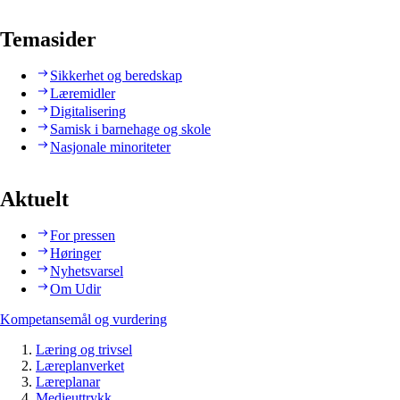
Temasider
Sikkerhet og beredskap
Læremidler
Digitalisering
Samisk i barnehage og skole
Nasjonale minoriteter
Aktuelt
For pressen
Høringer
Nyhetsvarsel
Om Udir
Kompetansemål og vurdering
Læring og trivsel
Læreplanverket
Læreplanar
Medieuttrykk