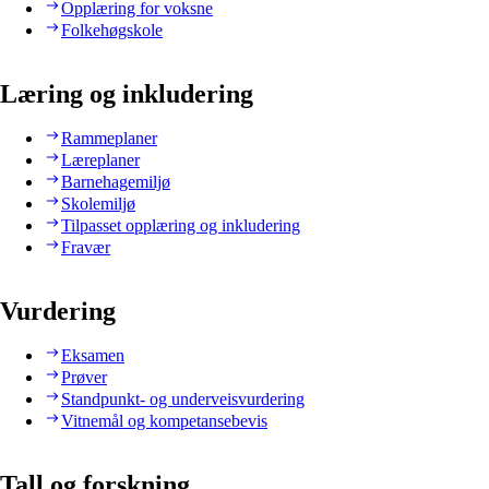
Opplæring for voksne
Folkehøgskole
Læring og inkludering
Rammeplaner
Læreplaner
Barnehagemiljø
Skolemiljø
Tilpasset opplæring og inkludering
Fravær
Vurdering
Eksamen
Prøver
Standpunkt- og underveisvurdering
Vitnemål og kompetansebevis
Tall og forskning