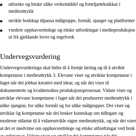
utforske
og
bruke
ulike verkemiddel og forteljarteknikkar i
medieuttrykk
utvikle
bodskap tilpassa målgruppe, formål, sjanger og plattformer
vurdere
opphavsrettslege og etiske utfordringar i medieproduksjon
ut frå gjeldande lover og regelverk
Undervegsvurdering
Undervegsvurderinga skal bidra til å fremje læring og til å utvikle
kompetanse i medieuttrykk 3. Elevane viser og utviklar kompetanse i
faget når dei jobbar kreativt med idear, og når dei viser til
dokumenterte og kvalitetssikra produksjonsprosessar. Vidare viser og
utviklar elevane kompetanse i faget når dei produserer medieuttrykk i
ulike sjangrar, for ulike formål og for ulike målgrupper. Dei viser og
utviklar òg kompetanse når dei bruker kunnskap om tidlegare og
moderne stilartar til å vidareutvikle eigne medieuttrykk, og når dei viser
at dei er medvitne om opphavsrettslege og etiske utfordringar ved bruk
av referansar. Vidare viser og utviklar dei kompetanse når dei