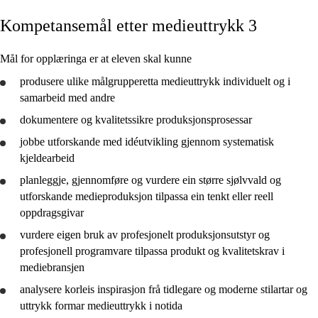
Kompetansemål etter medieuttrykk 3
Kjerneelement
Tverrfaglege tema
Mål for opplæringa er at eleven skal kunne
Grunnleggjande ferdigheiter
produsere ulike målgrupperetta medieuttrykk individuelt og i
samarbeid med andre
dokumentere
og kvalitetssikre produksjonsprosessar
jobbe utforskande med idéutvikling gjennom systematisk
kjeldearbeid
Medieuttrykk 1
planleggje
,
gjennomføre
og
vurdere
ein større sjølvvald og
Medieuttrykk 2
utforskande medieproduksjon tilpassa ein tenkt eller reell
oppdragsgivar
Medieuttrykk 3
vurdere
eigen bruk av profesjonelt produksjonsutstyr og
profesjonell programvare tilpassa produkt og kvalitetskrav i
mediebransjen
analysere
korleis inspirasjon frå tidlegare og moderne stilartar og
uttrykk formar medieuttrykk i notida