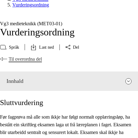
Vurderingsordning
Vg3 medieteknikk (MET03‑01)
Vurderingsordning
Språk
Last ned
Del
Til overordna del
Innhald
Sluttvurdering
Før fagprøva må alle som ikkje har følgt normalt opplæringsløp, ha
bestått ein skriftleg eksamen laga ut frå læreplanen i faget. Eksamen
Fagrelevans og sentrale verdiar
blir utarbeidd sentralt og sensurert lokalt. Eksamen skal ikkje ha