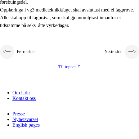
førebuingsdel.
Kjerneelement
Opplæringa i vg3 medieteknikkfaget skal avsluttast med ei fagprøve.
Alle skal opp til fagprøva, som skal gjennomførast innanfor ei
Tverrfaglege tema
tidsramme på seks–åtte vyrkedagar.
Grunnleggjande ferdigheiter
Førre side
Neste side
Til toppen
Om Udir
Kontakt oss
Presse
Nyhetsvarsel
English pages