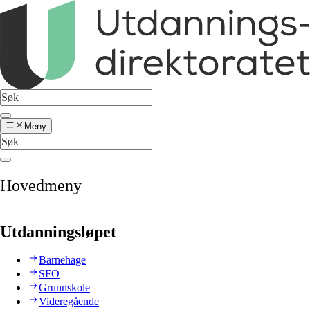
Meny
Hovedmeny
Utdanningsløpet
Barnehage
SFO
Grunnskole
Videregående