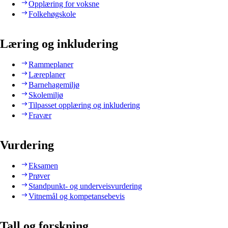
Opplæring for voksne
Folkehøgskole
Læring og inkludering
Rammeplaner
Læreplaner
Barnehagemiljø
Skolemiljø
Tilpasset opplæring og inkludering
Fravær
Vurdering
Eksamen
Prøver
Standpunkt- og underveisvurdering
Vitnemål og kompetansebevis
Tall og forskning