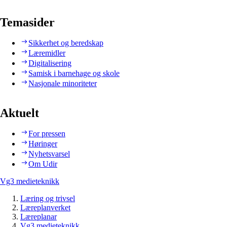
Temasider
Sikkerhet og beredskap
Læremidler
Digitalisering
Samisk i barnehage og skole
Nasjonale minoriteter
Aktuelt
For pressen
Høringer
Nyhetsvarsel
Om Udir
Vg3 medieteknikk
Læring og trivsel
Læreplanverket
Læreplanar
Vg3 medieteknikk