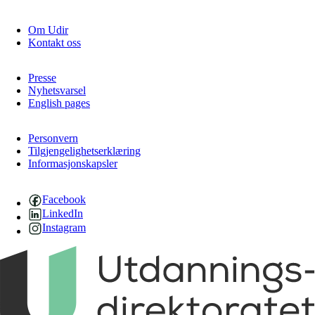
Om Udir
Kontakt oss
Presse
Nyhetsvarsel
English pages
Personvern
Tilgjengelighetserklæring
Informasjonskapsler
Facebook
LinkedIn
Instagram