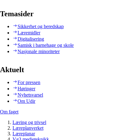
Temasider
Sikkerhet og beredskap
Læremidler
Digitalisering
Samisk i barnehage og skole
Nasjonale minoriteter
Aktuelt
For pressen
Høringer
Nyhetsvarsel
Om Udir
Om faget
Læring og trivsel
Læreplanverket
Læreplanar
Vg3 medieteknikk