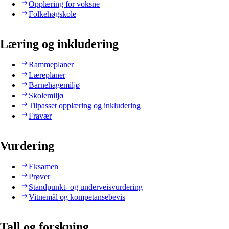
Opplæring for voksne
Folkehøgskole
Læring og inkludering
Rammeplaner
Læreplaner
Barnehagemiljø
Skolemiljø
Tilpasset opplæring og inkludering
Fravær
Vurdering
Eksamen
Prøver
Standpunkt- og underveisvurdering
Vitnemål og kompetansebevis
Tall og forskning