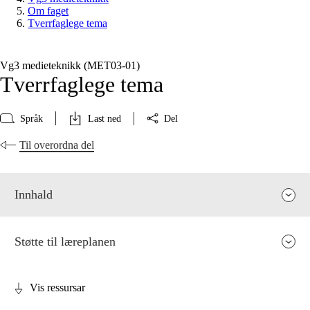
Om faget
Tverrfaglege tema
Vg3 medieteknikk (MET03‑01)
Tverrfaglege tema
Språk
Last ned
Del
Til overordna del
Innhald
Støtte til læreplanen
Vis ressursar
Fagrelevans og sentrale verdiar