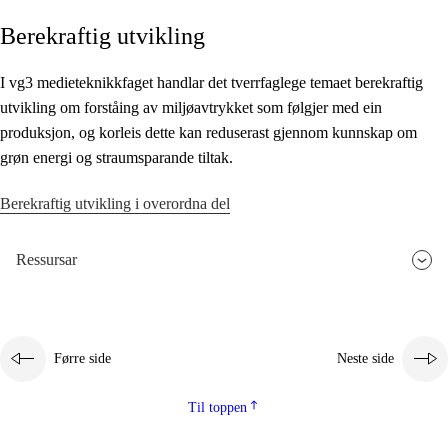
Berekraftig utvikling
Kjerneelement
Tverrfaglege tema
I vg3 medieteknikkfaget handlar det tverrfaglege temaet berekraftig
utvikling om forståing av miljøavtrykket som følgjer med ein
Grunnleggjande ferdigheiter
produksjon, og korleis dette kan reduserast gjennom kunnskap om
grøn energi og straumsparande tiltak.
Berekraftig utvikling i overordna del
Ressursar
Førre side
Neste side
Til toppen