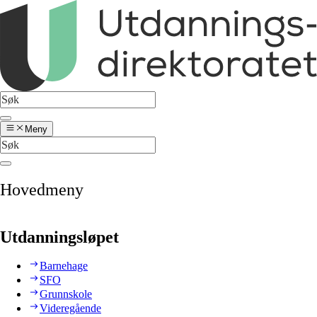
Meny
Hovedmeny
Utdanningsløpet
Barnehage
SFO
Grunnskole
Videregående