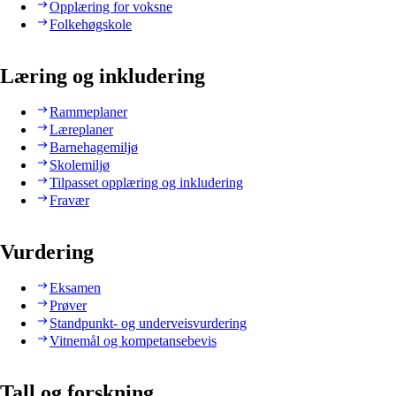
Opplæring for voksne
Folkehøgskole
Læring og inkludering
Rammeplaner
Læreplaner
Barnehagemiljø
Skolemiljø
Tilpasset opplæring og inkludering
Fravær
Vurdering
Eksamen
Prøver
Standpunkt- og underveisvurdering
Vitnemål og kompetansebevis
Tall og forskning