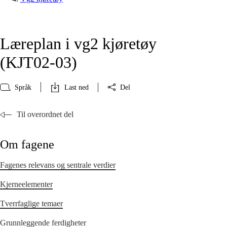
Læreplan i vg2 kjøretøy
(KJT02‑03)
Språk
Last ned
Del
Til overordnet del
Om fagene
Fagenes relevans og sentrale verdier
Kjerneelementer
Tverrfaglige temaer
Grunnleggende ferdigheter