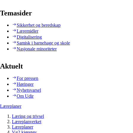
Temasider
Sikkerhet og beredskap
Læremidler
Digitalisering
Samisk i barnehage og skole
Nasjonale minoriteter
Aktuelt
For pressen
Høringer
Nyhetsvarsel
Om Udir
Læreplaner
Læring og trivsel
Læreplanverket
Læreplaner
Vg2 kjøretøy