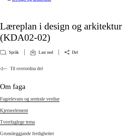
Læreplan i design og arkitektur
(KDA02‑02)
Språk
Last ned
Del
Til overordna del
Om faga
Fagrelevans og sentrale verdiar
Kjerneelement
Tverrfaglege tema
Grunnleggjande ferdigheiter