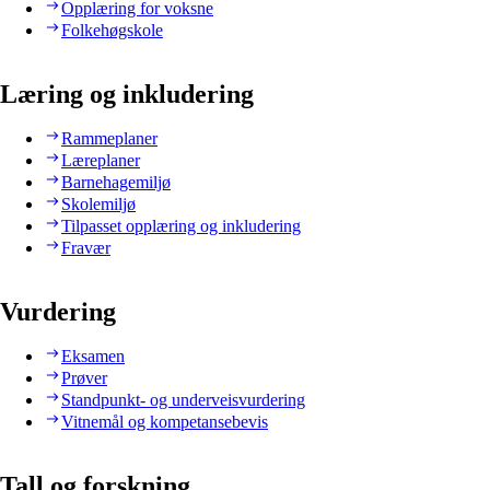
Opplæring for voksne
Folkehøgskole
Læring og inkludering
Rammeplaner
Læreplaner
Barnehagemiljø
Skolemiljø
Tilpasset opplæring og inkludering
Fravær
Vurdering
Eksamen
Prøver
Standpunkt- og underveisvurdering
Vitnemål og kompetansebevis
Tall og forskning