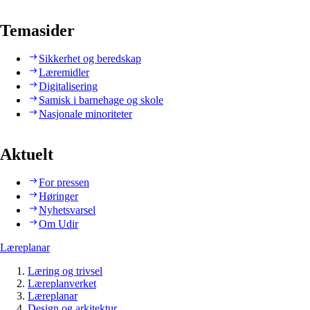
Temasider
Sikkerhet og beredskap
Læremidler
Digitalisering
Samisk i barnehage og skole
Nasjonale minoriteter
Aktuelt
For pressen
Høringer
Nyhetsvarsel
Om Udir
Læreplanar
Læring og trivsel
Læreplanverket
Læreplanar
Design og arkitektur