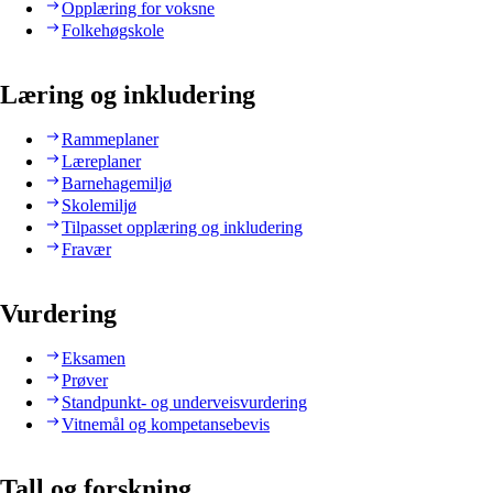
Opplæring for voksne
Folkehøgskole
Læring og inkludering
Rammeplaner
Læreplaner
Barnehagemiljø
Skolemiljø
Tilpasset opplæring og inkludering
Fravær
Vurdering
Eksamen
Prøver
Standpunkt- og underveisvurdering
Vitnemål og kompetansebevis
Tall og forskning