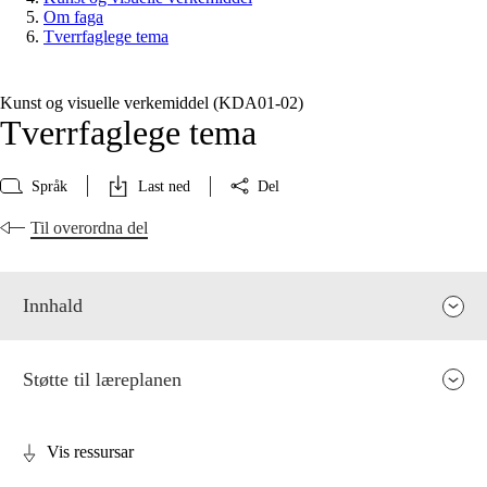
Om faga
Tverrfaglege tema
Kunst og visuelle verkemiddel (KDA01‑02)
Tverrfaglege tema
Språk
Last ned
Del
Til overordna del
Innhald
Støtte til læreplanen
Vis ressursar
Fagrelevans og sentrale verdiar