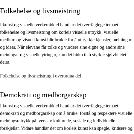
Folkehelse og livsmeistring
Kjerneelement
Tverrfaglege tema
I kunst og visuelle verkemiddel handlar det tverrfaglege temaet
folkehelse og livsmeistring om korleis visuelle uttrykk, visuelle
Grunnleggjande ferdigheiter
medium og visuell kunst blir brukte for å uttrykkje kjensler, meiningar
og idear. Når elevane får tolke og vurdere sine eigne og andre sine
meiningar og visuelle ytringar, kan det bidra til å styrkje sjølvbiletet
deira.
Folkehelse og livsmeistring i overordna del
Demokrati og medborgarskap
I kunst og visuelle verkemiddel handlar det tverrfaglege temaet
demokrati og medborgarskap om å bruke, forstå og respektere visuelle
meiningsuttrykk på tvers av kulturelle, sosiale og individuelle
forskjellar. Vidare handlar det om korleis kunst kan spegle, kritisere og