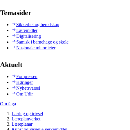
Temasider
Sikkerhet og beredskap
Læremidler
Digitalisering
Samisk i barnehage og skole
Nasjonale minoriteter
Aktuelt
For pressen
Høringer
Nyhetsvarsel
Om Udir
Om faga
Læring og trivsel
Læreplanverket
Læreplanar
Kunst og visuelle verkemiddel