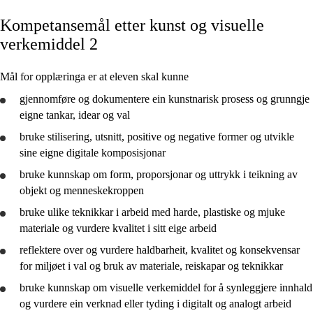
Kompetansemål etter kunst og visuelle
Kjerneelement
verkemiddel 2
Tverrfaglege tema
Mål for opplæringa er at eleven skal kunne
Grunnleggjande ferdigheiter
gjennomføre
og
dokumentere
ein kunstnarisk prosess og grunngje
eigne tankar, idear og val
bruke
stilisering, utsnitt, positive og negative former og
utvikle
sine eigne digitale komposisjonar
Kunst og visuelle verkemiddel 1
bruke
kunnskap om form, proporsjonar og uttrykk i teikning av
Kunst og visuelle verkemiddel 2
objekt og menneskekroppen
Kunst og visuelle verkemiddel 3
bruke
ulike teknikkar i arbeid med harde, plastiske og mjuke
materiale og
vurdere
kvalitet i sitt eige arbeid
reflektere
over og
vurdere
haldbarheit, kvalitet og konsekvensar
for miljøet i val og bruk av materiale, reiskapar og teknikkar
bruke
kunnskap om visuelle verkemiddel for å synleggjere innhald
og
vurdere
ein verknad eller tyding i digitalt og analogt arbeid