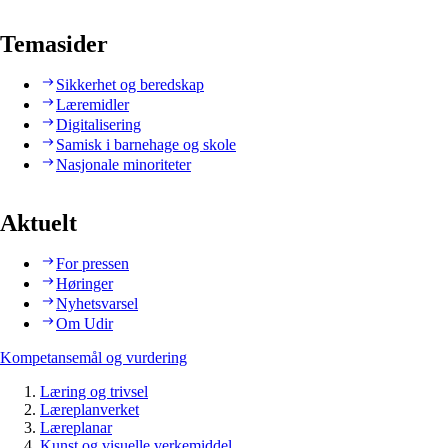
Temasider
Sikkerhet og beredskap
Læremidler
Digitalisering
Samisk i barnehage og skole
Nasjonale minoriteter
Aktuelt
For pressen
Høringer
Nyhetsvarsel
Om Udir
Kompetansemål og vurdering
Læring og trivsel
Læreplanverket
Læreplanar
Kunst og visuelle verkemiddel