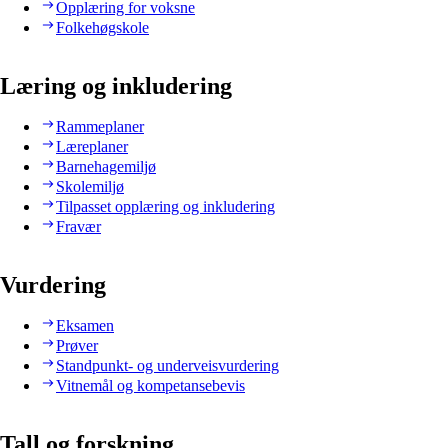
Opplæring for voksne
Folkehøgskole
Læring og inkludering
Rammeplaner
Læreplaner
Barnehagemiljø
Skolemiljø
Tilpasset opplæring og inkludering
Fravær
Vurdering
Eksamen
Prøver
Standpunkt- og underveisvurdering
Vitnemål og kompetansebevis
Tall og forskning