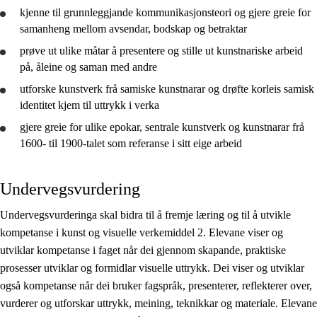
kjenne til grunnleggjande kommunikasjonsteori og
gjere greie for
samanheng mellom avsendar, bodskap og betraktar
prøve ut ulike måtar å
presentere
og stille ut kunstnariske arbeid
på, åleine og saman med andre
utforske
kunstverk frå samiske kunstnarar og
drøfte
korleis samisk
identitet kjem til uttrykk i verka
gjere greie for
ulike epokar, sentrale kunstverk og kunstnarar frå
1600- til 1900-talet som referanse i sitt eige arbeid
Undervegsvurdering
Undervegsvurderinga skal bidra til å fremje læring og til å utvikle
kompetanse i kunst og visuelle verkemiddel 2. Elevane viser og
utviklar kompetanse i faget når dei gjennom skapande, praktiske
prosesser utviklar og formidlar visuelle uttrykk. Dei viser og utviklar
også kompetanse når dei bruker fagspråk, presenterer, reflekterer over,
vurderer og utforskar uttrykk, meining, teknikkar og materiale. Elevane