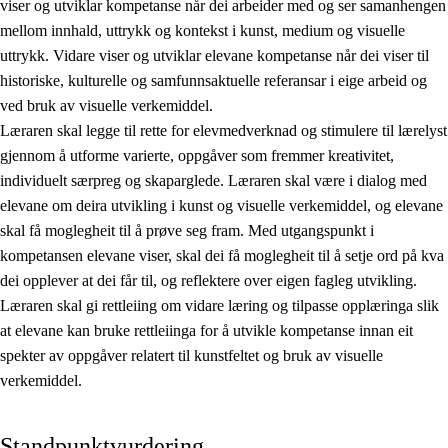
viser og utviklar kompetanse når dei arbeider med og ser samanhengen
mellom innhald, uttrykk og kontekst i kunst, medium og visuelle
uttrykk. Vidare viser og utviklar elevane kompetanse når dei viser til
historiske, kulturelle og samfunnsaktuelle referansar i eige arbeid og
ved bruk av visuelle verkemiddel.
Læraren skal legge til rette for elevmedverknad og stimulere til lærelyst
gjennom å utforme varierte, oppgåver som fremmer kreativitet,
individuelt særpreg og skaparglede. Læraren skal være i dialog med
elevane om deira utvikling i kunst og visuelle verkemiddel, og elevane
skal få moglegheit til å prøve seg fram. Med utgangspunkt i
kompetansen elevane viser, skal dei få moglegheit til å setje ord på kva
dei opplever at dei får til, og reflektere over eigen fagleg utvikling.
Læraren skal gi rettleiing om vidare læring og tilpasse opplæringa slik
at elevane kan bruke rettleiinga for å utvikle kompetanse innan eit
spekter av oppgåver relatert til kunstfeltet og bruk av visuelle
verkemiddel.
Standpunktvurdering