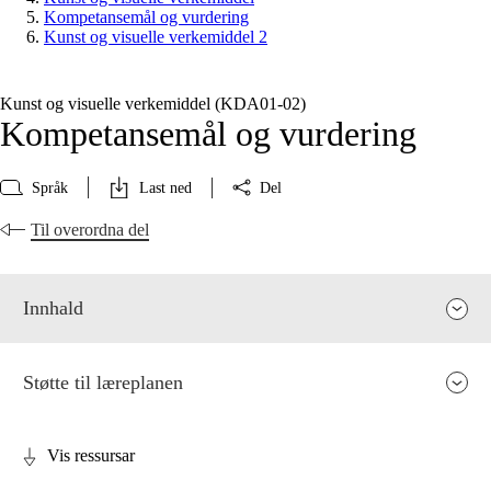
Kompetansemål og vurdering
Kunst og visuelle verkemiddel 2
Kunst og visuelle verkemiddel (KDA01‑02)
Kompetansemål og vurdering
Språk
Last ned
Del
Til overordna del
Innhald
Støtte til læreplanen
Vis ressursar
Fagrelevans og sentrale verdiar