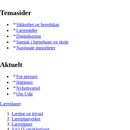
Temasider
Sikkerhet og beredskap
Læremidler
Digitalisering
Samisk i barnehage og skole
Nasjonale minoriteter
Aktuelt
For pressen
Høringer
Nyhetsvarsel
Om Udir
Læreplaner
Læring og trivsel
Læreplanverket
Læreplaner
Vg3 IT-utviklerfaget