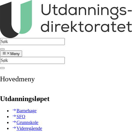
Meny
Hovedmeny
Utdanningsløpet
Barnehage
SFO
Grunnskole
Videregående