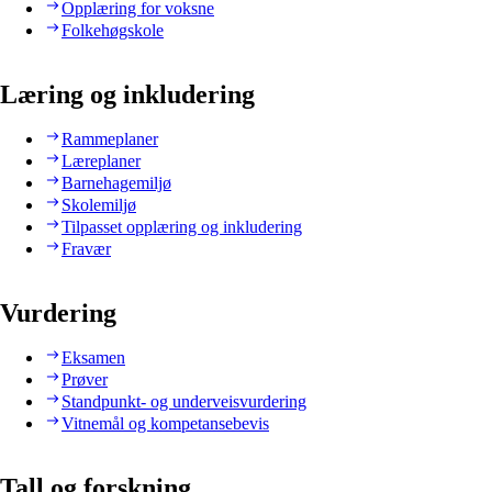
Opplæring for voksne
Folkehøgskole
Læring og inkludering
Rammeplaner
Læreplaner
Barnehagemiljø
Skolemiljø
Tilpasset opplæring og inkludering
Fravær
Vurdering
Eksamen
Prøver
Standpunkt- og underveisvurdering
Vitnemål og kompetansebevis
Tall og forskning