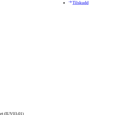
Tilskudd
get (IUV03‑01)