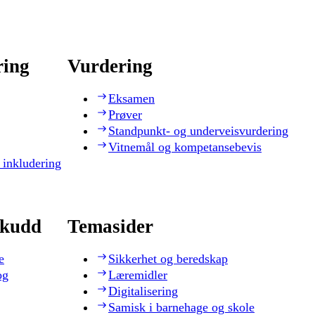
ring
Vurdering
Eksamen
Prøver
Standpunkt- og underveisvurdering
Vitnemål og kompetansebevis
 inkludering
skudd
Temasider
e
Sikkerhet og beredskap
og
Læremidler
Digitalisering
Samisk i barnehage og skole