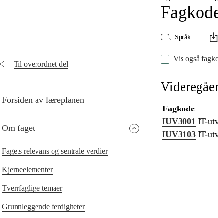
Fagkod
Språk
Vis også fagko
Til overordnet del
Videregåe
Forsiden av læreplanen
Fagkode
IUV3001
IT-ut
Om faget
IUV3103
IT-utv
Fagets relevans og sentrale verdier
Kjerneelementer
Tverrfaglige temaer
Grunnleggende ferdigheter