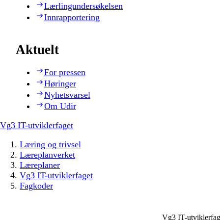
Lærlingundersøkelsen
Innrapportering
Aktuelt
For pressen
Høringer
Nyhetsvarsel
Om Udir
Vg3 IT-utviklerfaget
Læring og trivsel
Læreplanverket
Læreplaner
Vg3 IT-utviklerfaget
Fagkoder
Vg3 IT-utviklerfa