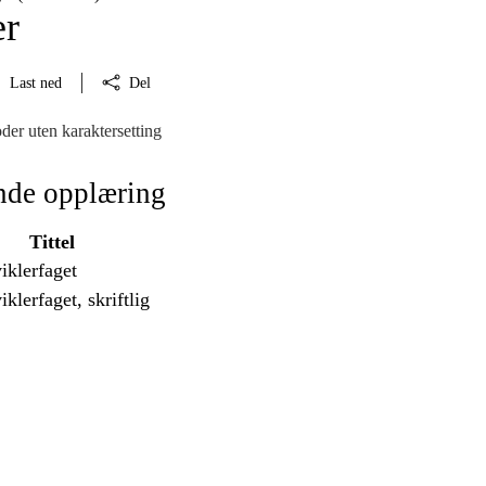
er
Last ned
Del
der uten karaktersetting
nde opplæring
Tittel
viklerfaget
iklerfaget, skriftlig