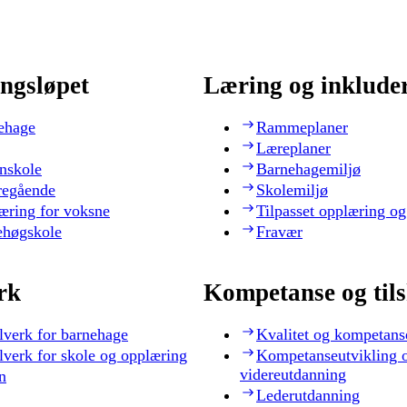
ngsløpet
Læring og inklude
ehage
Rammeplaner
Læreplaner
nskole
Barnehagemiljø
regående
Skolemiljø
æring for voksne
Tilpasset opplæring og
ehøgskole
Fravær
rk
Kompetanse og til
lverk for barnehage
Kvalitet og kompetans
lverk for skole og opplæring
Kompetanseutvikling 
videreutdanning
n
Lederutdanning