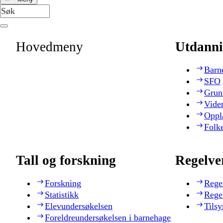
Hovedmeny
Utdanni
Barn
SFO
Grun
Vide
Oppl
Folk
Tall og forskning
Regelve
Forskning
Rege
Statistikk
Rege
Elevundersøkelsen
Tilsy
Foreldreundersøkelsen i barnehage