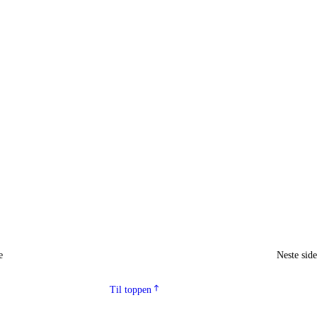
e
Neste sid
Til toppen