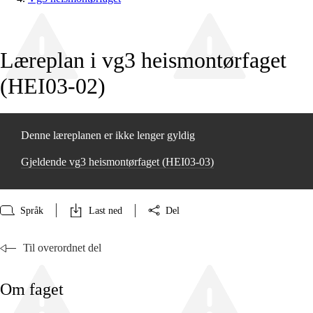
Læreplan i vg3 heismontørfaget
(HEI03‑02)
Denne læreplanen er ikke lenger gyldig
Gjeldende vg3 heismontørfaget (HEI03‑03)
Språk
Last ned
Del
Til overordnet del
Om faget