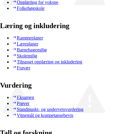
Opplæring for voksne
Folkehøgskole
Læring og inkludering
Rammeplaner
Læreplaner
Barnehagemiljø
Skolemiljø
Tilpasset opplæring og inkludering
Fravær
Vurdering
Eksamen
Prøver
Standpunkt- og underveisvurdering
Vitnemål og kompetansebevis
Tall og forskning