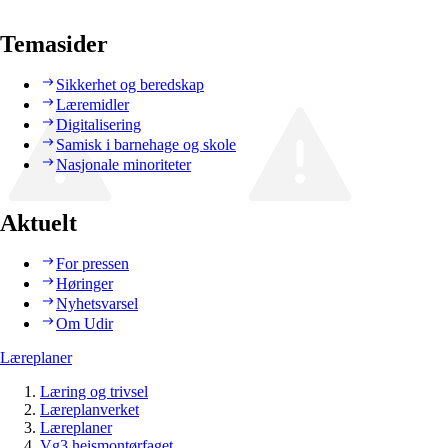
Temasider
Sikkerhet og beredskap
Læremidler
Digitalisering
Samisk i barnehage og skole
Nasjonale minoriteter
Aktuelt
For pressen
Høringer
Nyhetsvarsel
Om Udir
Læreplaner
Læring og trivsel
Læreplanverket
Læreplaner
Vg3 heismontørfaget